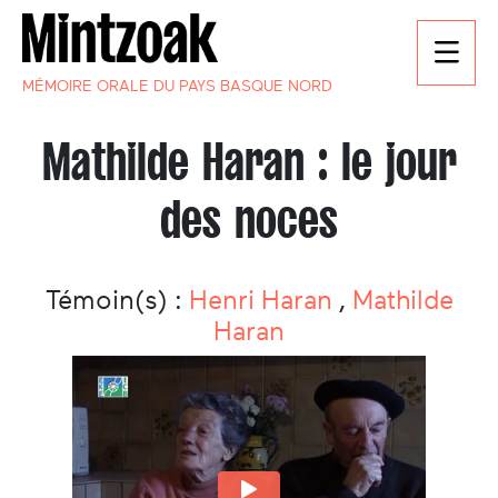
MÉMOIRE ORALE DU PAYS BASQUE NORD
Mathilde Haran : le jour
des noces
Témoin(s) :
Henri Haran
,
Mathilde
Haran