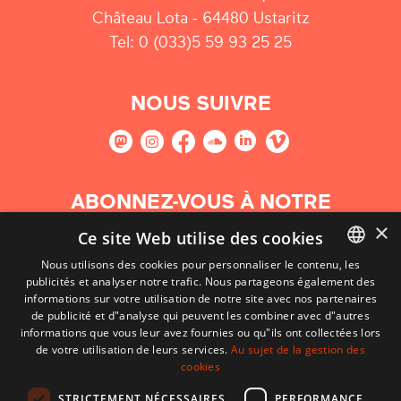
Château Lota - 64480 Ustaritz
Tel: 0 (033)5 59 93 25 25
NOUS SUIVRE
ABONNEZ-VOUS À NOTRE
NEWSLETTER
×
Ce site Web utilise des cookies
Nous utilisons des cookies pour personnaliser le contenu, les
S'abonner
publicités et analyser notre trafic. Nous partageons également des
BASQUE
informations sur votre utilisation de notre site avec nos partenaires
FRENCH
de publicité et d"analyse qui peuvent les combiner avec d"autres
informations que vous leur avez fournies ou qu"ils ont collectées lors
SPANISH
de votre utilisation de leurs services.
Au sujet de la gestion des
cookies
ENGLISH
STRICTEMENT NÉCESSAIRES
PERFORMANCE