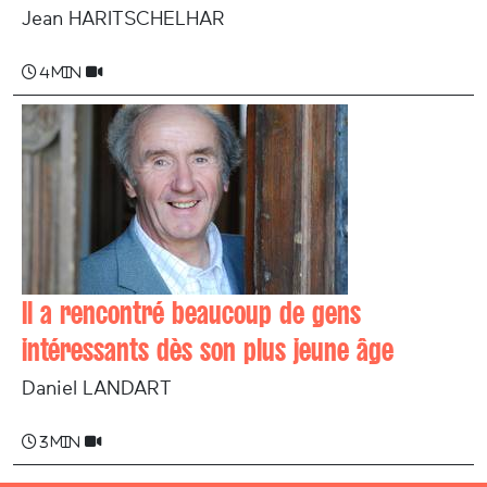
Jean HARITSCHELHAR
4 min
Il a rencontré beaucoup de gens
intéressants dès son plus jeune âge
Daniel LANDART
3 min