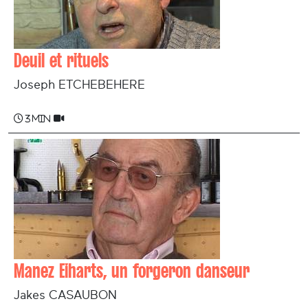
Deuil et rituels
Joseph ETCHEBEHERE
3 min
Manez Eiharts, un forgeron danseur
Jakes CASAUBON