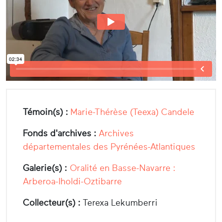
Témoin(s) :
Marie-Thérèse (Teexa) Candele
Fonds d'archives :
Archives
départementales des Pyrénées-Atlantiques
Galerie(s) :
Oralité en Basse-Navarre :
Arberoa-Iholdi-Oztibarre
Collecteur(s) :
Terexa Lekumberri