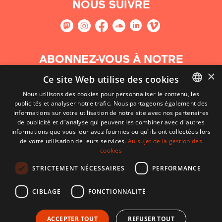
NOUS SUIVRE
ABONNEZ-VOUS À NOTRE
NEWSLETTER
×
Ce site Web utilise des cookies
Nous utilisons des cookies pour personnaliser le contenu, les
S'abonner
publicités et analyser notre trafic. Nous partageons également des
BASQUE
informations sur votre utilisation de notre site avec nos partenaires
FRENCH
de publicité et d"analyse qui peuvent les combiner avec d"autres
informations que vous leur avez fournies ou qu"ils ont collectées lors
SPANISH
de votre utilisation de leurs services.
Au sujet de la gestion des
cookies
ENGLISH
STRICTEMENT NÉCESSAIRES
PERFORMANCE
CIBLAGE
FONCTIONNALITÉ
ACCEPTER TOUT
REFUSER TOUT