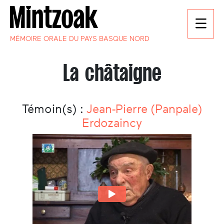
MÉMOIRE ORALE DU PAYS BASQUE NORD
La châtaigne
Témoin(s) :
Jean-Pierre (Panpale)
Erdozaincy