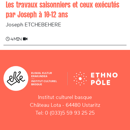
Les travaux saisonniers et ceux exécutés
par Joseph à 10-12 ans
Joseph ETCHEBEHERE
4 min
Institut culturel basque
Château Lota - 64480 Ustaritz
Tel: 0 (033)5 59 93 25 25