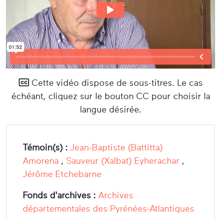
Cette vidéo dispose de sous-titres. Le cas
échéant, cliquez sur le bouton CC pour choisir la
langue désirée.
Témoin(s) :
Jean-Baptiste (Battitta)
Amorena
,
Sauveur (Xalbat) Eyherachar
,
Jérôme Etchebarne
Fonds d'archives :
Archives
départementales des Pyrénées-Atlantiques