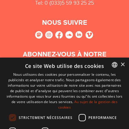
Tel: 0 (033)5 59 93 25 25
NOUS SUIVRE
ABONNEZ-VOUS À NOTRE
NEWSLETTER
×
Ce site Web utilise des cookies
Nous utilisons des cookies pour personnaliser le contenu, les
S'abonner
publicités et analyser notre trafic. Nous partageons également des
BASQUE
informations sur votre utilisation de notre site avec nos partenaires
FRENCH
de publicité et d"analyse qui peuvent les combiner avec d"autres
informations que vous leur avez fournies ou qu"ils ont collectées lors
SPANISH
de votre utilisation de leurs services.
Au sujet de la gestion des
cookies
ENGLISH
STRICTEMENT NÉCESSAIRES
PERFORMANCE