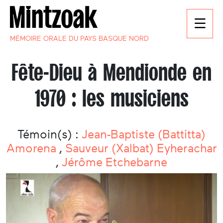
MÉMOIRE ORALE DU PAYS BASQUE NORD
Fête-Dieu à Mendionde en
1970 : les musiciens
Témoin(s) :
Jean-Baptiste (Battitta)
Amorena
,
Sauveur (Xalbat) Eyherachar
,
Jérôme Etchebarne