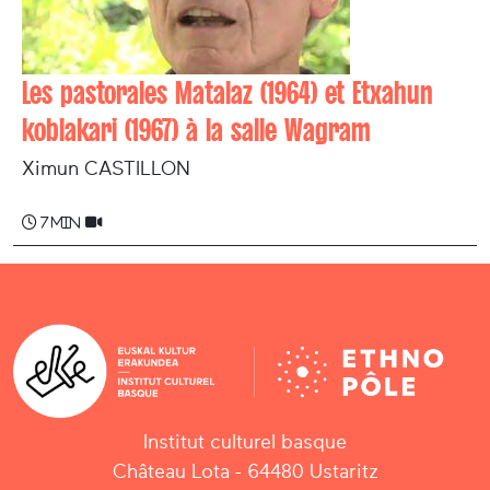
Les pastorales Matalaz (1964) et Etxahun
koblakari (1967) à la salle Wagram
Ximun CASTILLON
7 min
Institut culturel basque
Château Lota - 64480 Ustaritz