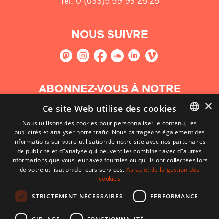
Tel: 0 (033)5 59 93 25 25
NOUS SUIVRE
ABONNEZ-VOUS À NOTRE
NEWSLETTER
×
Ce site Web utilise des cookies
Nous utilisons des cookies pour personnaliser le contenu, les
S'abonner
publicités et analyser notre trafic. Nous partageons également des
BASQUE
informations sur votre utilisation de notre site avec nos partenaires
FRENCH
de publicité et d"analyse qui peuvent les combiner avec d"autres
informations que vous leur avez fournies ou qu"ils ont collectées lors
SPANISH
de votre utilisation de leurs services.
Au sujet de la gestion des
cookies
ENGLISH
STRICTEMENT NÉCESSAIRES
PERFORMANCE