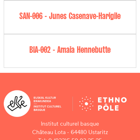
SAN-006 - Junes Casenave-Harigile
BIA-002 - Amaia Hennebutte
Institut culturel basque
Château Lota - 64480 Ustaritz