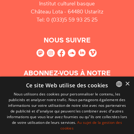
Institut culturel basque
Château Lota - 64480 Ustaritz
Tel: 0 (033)5 59 93 25 25
NOUS SUIVRE
ABONNEZ-VOUS À NOTRE
NEWSLETTER
×
Ce site Web utilise des cookies
Nous utilisons des cookies pour personnaliser le contenu, les
S'abonner
publicités et analyser notre trafic. Nous partageons également des
BASQUE
informations sur votre utilisation de notre site avec nos partenaires
FRENCH
de publicité et d"analyse qui peuvent les combiner avec d"autres
informations que vous leur avez fournies ou qu"ils ont collectées lors
SPANISH
de votre utilisation de leurs services.
Au sujet de la gestion des
cookies
ENGLISH