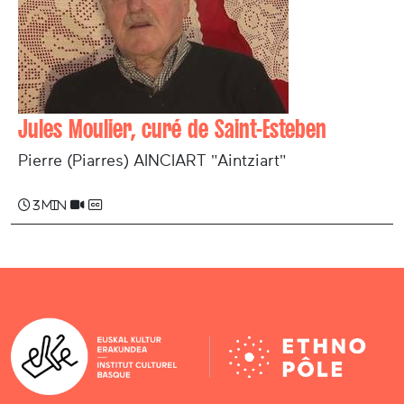
Jules Moulier, curé de Saint-Esteben
Pierre (Piarres) AINCIART "Aintziart"
3 min