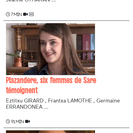
7 min
Plazandere, six femmes de Sare
témoignent
Eztitxu GIRARD , Frantxa LAMOTHE , Germaine
ERRANDONEA ...
91 min