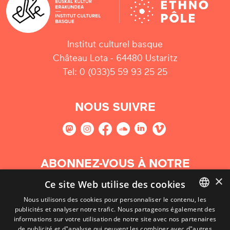
Institut culturel basque
Château Lota - 64480 Ustaritz
Tel: 0 (033)5 59 93 25 25
NOUS SUIVRE
ABONNEZ-VOUS À NOTRE
NEWSLETTER
×
Ce site Web utilise des cookies
Nous utilisons des cookies pour personnaliser le contenu, les
S'abonner
publicités et analyser notre trafic. Nous partageons également des
BASQUE
informations sur votre utilisation de notre site avec nos partenaires
FRENCH
de publicité et d"analyse qui peuvent les combiner avec d"autres