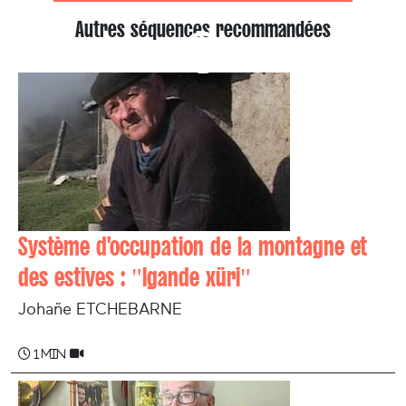
Autres séquences recommandées
Système d'occupation de la montagne et
des estives : "Igande xüri"
Johañe ETCHEBARNE
1 min