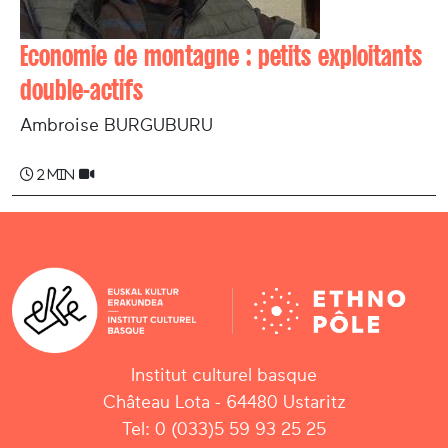
Economie de montagne : petits exploitants
double-actifs
Ambroise BURGUBURU
2 min
Institut culturel basque
Château Lota - 64480 Ustaritz
Tel: 0 (033)5 59 93 25 25