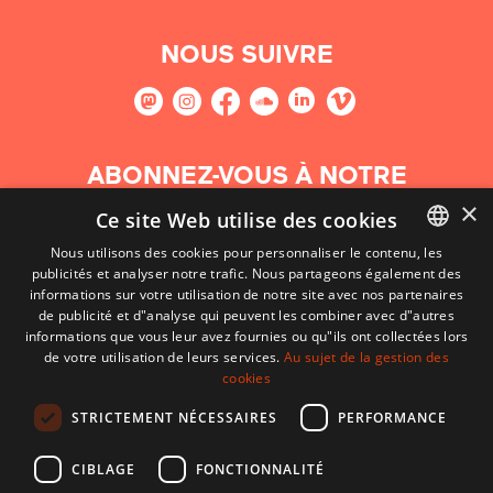
NOUS SUIVRE
ABONNEZ-VOUS À NOTRE
NEWSLETTER
×
Ce site Web utilise des cookies
Nous utilisons des cookies pour personnaliser le contenu, les
S'abonner
publicités et analyser notre trafic. Nous partageons également des
BASQUE
informations sur votre utilisation de notre site avec nos partenaires
FRENCH
de publicité et d"analyse qui peuvent les combiner avec d"autres
informations que vous leur avez fournies ou qu"ils ont collectées lors
SPANISH
de votre utilisation de leurs services.
Au sujet de la gestion des
cookies
ENGLISH
STRICTEMENT NÉCESSAIRES
PERFORMANCE
CIBLAGE
FONCTIONNALITÉ