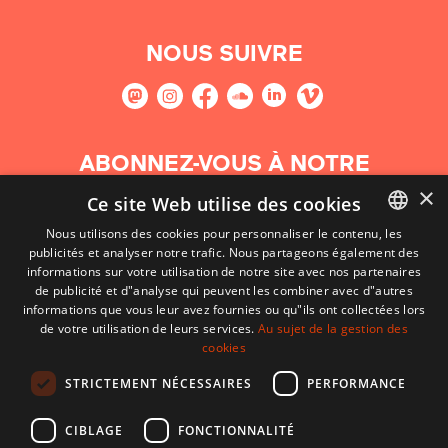
NOUS SUIVRE
ABONNEZ-VOUS À NOTRE
NEWSLETTER
×
Ce site Web utilise des cookies
Nous utilisons des cookies pour personnaliser le contenu, les
S'abonner
publicités et analyser notre trafic. Nous partageons également des
BASQUE
informations sur votre utilisation de notre site avec nos partenaires
FRENCH
de publicité et d"analyse qui peuvent les combiner avec d"autres
informations que vous leur avez fournies ou qu"ils ont collectées lors
SPANISH
de votre utilisation de leurs services.
Au sujet de la gestion des
cookies
ENGLISH
STRICTEMENT NÉCESSAIRES
PERFORMANCE
CIBLAGE
FONCTIONNALITÉ