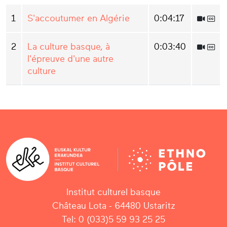
1
S'accoutumer en Algérie
0:04:17
2
La culture basque, à
0:03:40
l'épreuve d'une autre
culture
Institut culturel basque
Château Lota - 64480 Ustaritz
Tel: 0 (033)5 59 93 25 25