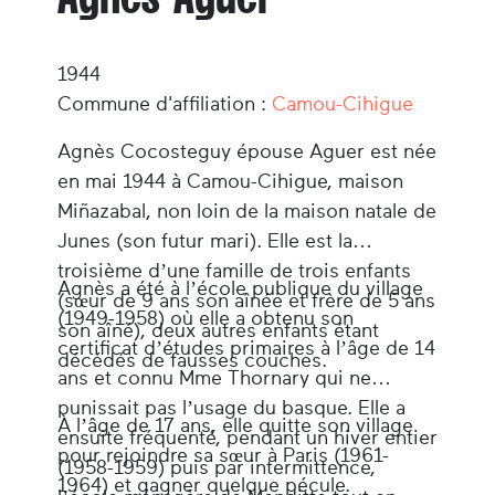
1944
Commune d'affiliation :
Camou-Cihigue
Agnès Cocosteguy épouse Aguer est née
en mai 1944 à Camou-Cihigue, maison
Miñazabal, non loin de la maison natale de
Junes (son futur mari). Elle est la
troisième d’une famille de trois enfants
Agnès a été à l’école publique du village
(sœur de 9 ans son aînée et frère de 5 ans
(1949-1958) où elle a obtenu son
son aîné), deux autres enfants étant
certificat d’études primaires à l’âge de 14
décédés de fausses couches.
ans et connu Mme Thornary qui ne
punissait pas l’usage du basque. Elle a
À l’âge de 17 ans, elle quitte son village
ensuite fréquenté, pendant un hiver entier
pour rejoindre sa sœur à Paris (1961-
(1958-1959) puis par intermittence,
1964) et gagner quelque pécule.