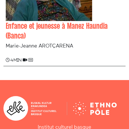
Enfance et jeunesse à Manez Haundia
(Banca)
Marie-­Jeanne AROTÇARENA
4 min
Institut culturel basque