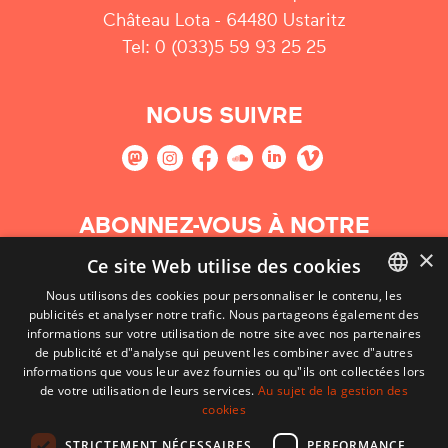
Château Lota - 64480 Ustaritz
Tel: 0 (033)5 59 93 25 25
NOUS SUIVRE
ABONNEZ-VOUS À NOTRE
NEWSLETTER
×
Ce site Web utilise des cookies
Nous utilisons des cookies pour personnaliser le contenu, les
S'abonner
publicités et analyser notre trafic. Nous partageons également des
BASQUE
informations sur votre utilisation de notre site avec nos partenaires
FRENCH
de publicité et d"analyse qui peuvent les combiner avec d"autres
informations que vous leur avez fournies ou qu"ils ont collectées lors
SPANISH
de votre utilisation de leurs services.
Au sujet de la gestion des
cookies
ENGLISH
STRICTEMENT NÉCESSAIRES
PERFORMANCE