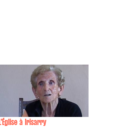
L'Église à Irisarry
Maddi AGUERRE , Juanita LACOURRÈGE ,