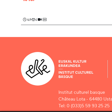
Martin (Mattin) OXARANGO
4 min
Institut culturel basque
Château Lota - 64480 Usta
Tel: 0 (033)5 59 93 25 25