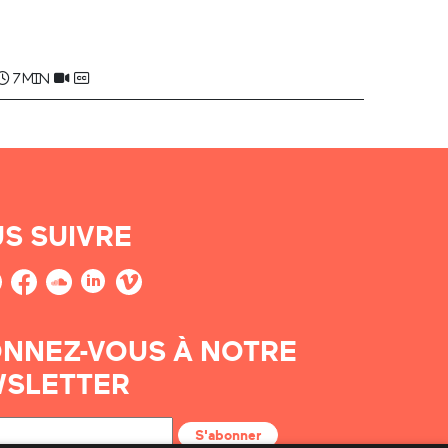
Marie-Jeanne OTHARAN ...
7 min
S SUIVRE
NNEZ-VOUS À NOTRE
SLETTER
S'abonner