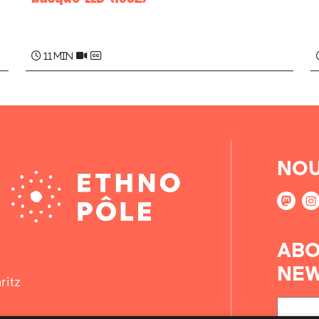
Michel BERHOCOIRIGOIN
11 min
NOU
ABO
NEW
ritz