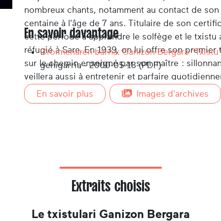
nombreux chants, notamment au contact de son g
centaine à l'âge de 7 ans. Titulaire de son certif
En savoir davantage
cette période à apprendre le solfège et le txis
réfugié à Sare. En 1939, on lui offre son premier 
Oroimenaren barna: Ganizon Bergara "Txistu
sur le chemin enseigné par son maître : sillonnan
gehigarria - 2000-05-18 (PDF)
veillera aussi à entretenir et parfaire quotidien
Il achète en 1947 la maison Bidegainea pour en fai
En savoir plus
Images d'archives
prendra sa retraite vers la fin des années 1980. 
continuera toute sa vie à jouer du txistu sur les 
vie, Ganixon souhaite que ce txistu, qui est son
commune de Sare.
Il est décédé au mois de juillet 2020.
Extraits choisis
Le txistulari Ganizon Bergara