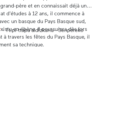
rand-père et en connaissait déjà une
icat d'études à 12 ans, il commence à
tu avec un basque du Pays Basque sud,
txistu en ébène. Il poursuivra dès lors
"
- Ttipi-ttapa aldizkaria - Senpereko
t à travers les fêtes du Pays Basque, il
nement sa technique.
re l'hôtel restaurant "Le txistu" et
Tout en tenant son commerce, il
places du Pays Basque. A la fin de sa
 compagnon depuis 1939, soit cédé à la