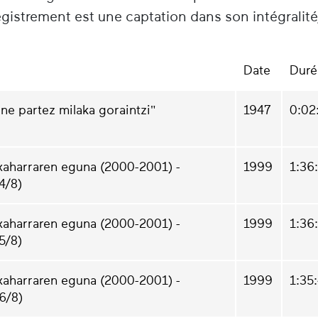
gistrement est une captation dans son intégralit
Date
Duré
ne partez milaka goraintzi"
1947
0:02
xaharraren eguna (2000-2001) -
1999
1:36
4/8)
xaharraren eguna (2000-2001) -
1999
1:36
5/8)
xaharraren eguna (2000-2001) -
1999
1:35
6/8)