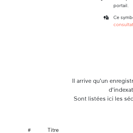
portail.
Ce symbo
consultat
Il arrive qu'un enregist
d'indexa
Sont listées ici les s
#
Titre