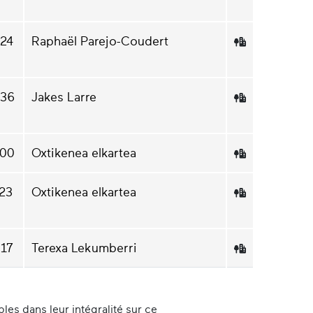
:24
Raphaël Parejo-Coudert
:36
Jakes Larre
:00
Oxtikenea elkartea
:23
Oxtikenea elkartea
:17
Terexa Lekumberri
es dans leur intégralité sur ce