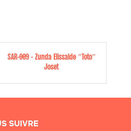
SAR-009 - Zunda Elissalde "Toto"
Joset
S SUIVRE