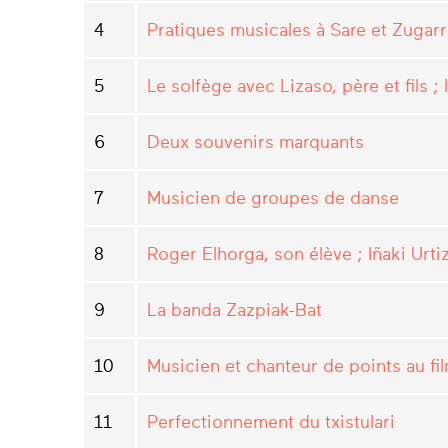
4
Pratiques musicales à Sare et Zugar
5
Le solfège avec Lizaso, père et fils ; 
6
Deux souvenirs marquants
7
Musicien de groupes de danse
8
Roger Elhorga, son élève ; Iñaki Urti
9
La banda Zazpiak-Bat
10
Musicien et chanteur de points au f
11
Perfectionnement du txistulari