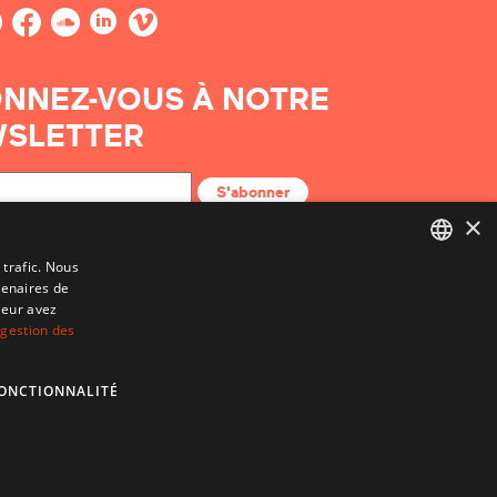
NNEZ-VOUS À NOTRE
SLETTER
S'abonner
×
 trafic. Nous
tenaires de
BASQUE
leur avez
FRENCH
 gestion des
SPANISH
ONCTIONNALITÉ
ENGLISH