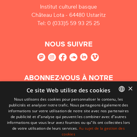
Institut culturel basque
Château Lota - 64480 Ustaritz
Tel: 0 (033)5 59 93 25 25
NOUS SUIVRE
ABONNEZ-VOUS À NOTRE
NEWSLETTER
×
Ce site Web utilise des cookies
Nous utilisons des cookies pour personnaliser le contenu, les
S'abonner
publicités et analyser notre trafic. Nous partageons également des
BASQUE
informations sur votre utilisation de notre site avec nos partenaires
FRENCH
de publicité et d"analyse qui peuvent les combiner avec d"autres
informations que vous leur avez fournies ou qu"ils ont collectées lors
SPANISH
de votre utilisation de leurs services.
Au sujet de la gestion des
cookies
ENGLISH