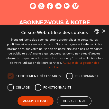
ABONNEZ-VOUS À NOTRE
NEWSLETTER
×
Ce site Web utilise des cookies
Nous utilisons des cookies pour personnaliser le contenu, les
S'abonner
publicités et analyser notre trafic. Nous partageons également des
BASQUE
informations sur votre utilisation de notre site avec nos partenaires
FRENCH
de publicité et d"analyse qui peuvent les combiner avec d"autres
informations que vous leur avez fournies ou qu"ils ont collectées lors
SPANISH
de votre utilisation de leurs services.
Au sujet de la gestion des
cookies
ENGLISH
STRICTEMENT NÉCESSAIRES
PERFORMANCE
CIBLAGE
FONCTIONNALITÉ
ACCEPTER TOUT
REFUSER TOUT