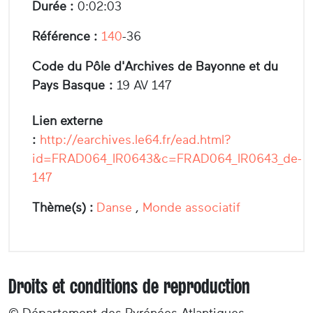
Durée :
0:02:03
Référence :
140
-36
Code du Pôle d'Archives de Bayonne et du
Pays Basque :
19 AV 147
Lien externe
:
http://earchives.le64.fr/ead.html?
id=FRAD064_IR0643&c=FRAD064_IR0643_de-
147
Thème(s) :
Danse
,
Monde associatif
Droits et conditions de reproduction
© Département des Pyrénées-Atlantiques –