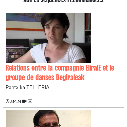
Relations entre la compagnie EliralE et le
groupe de danses Begiraleak
Pantxika TELLERIA
3 min