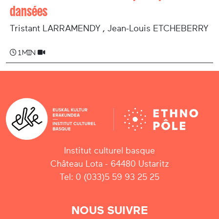
dansées
Tristant LARRAMENDY , Jean-Louis ETCHEBERRY
1 min
Institut culturel basque
Château Lota - 64480 Ustaritz
Tel: 0 (033)5 59 93 25 25
NOUS SUIVRE