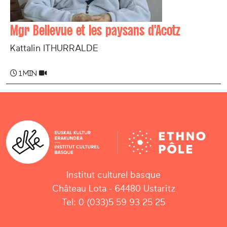
Mgr Bellevue et les paysans d'Acotz
Kattalin ITHURRALDE
1 min
Institut culturel basque
Château Lota - 64480 Ustaritz
Tel: 0 (033)5 59 93 25 25