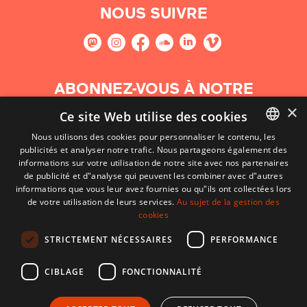
NOUS SUIVRE
ABONNEZ-VOUS À NOTRE
NEWSLETTER
×
Ce site Web utilise des cookies
Nous utilisons des cookies pour personnaliser le contenu, les
S'abonner
publicités et analyser notre trafic. Nous partageons également des
BASQUE
informations sur votre utilisation de notre site avec nos partenaires
FRENCH
de publicité et d"analyse qui peuvent les combiner avec d"autres
informations que vous leur avez fournies ou qu"ils ont collectées lors
SPANISH
de votre utilisation de leurs services.
Au sujet de la gestion des
cookies
ENGLISH
STRICTEMENT NÉCESSAIRES
PERFORMANCE
CIBLAGE
FONCTIONNALITÉ