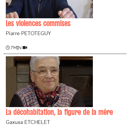
Les violences commises
Piarre PETOTEGUY
7 min
La décohabitation, la figure de la mère
Gaxuxa ETCHELET