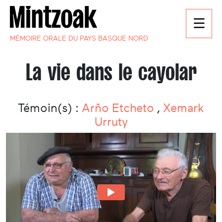
MÉMOIRE ORALE DU PAYS BASQUE NORD
La vie dans le cayolar
Témoin(s) :
Arño Etcheto
,
Xemark
Urruty