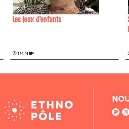
Les jeux d'enfants
Juanita LACOURRÈGE
1 min
NOU