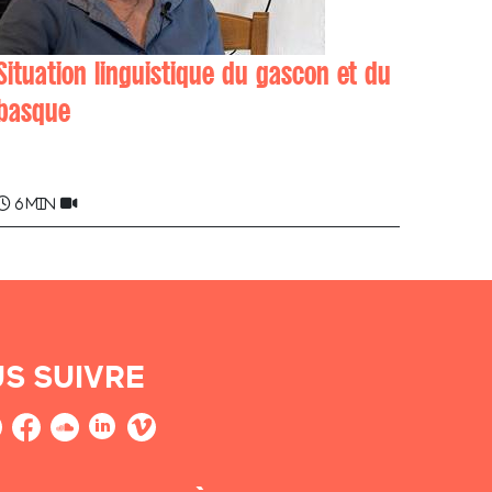
Situation linguistique du gascon et du
basque
Marie-Thérèse (Teexa) CANDELE
6 min
S SUIVRE