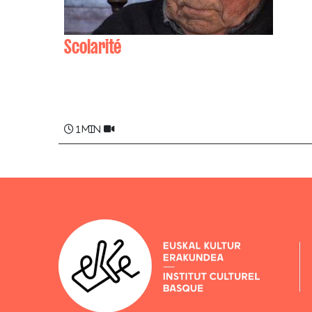
Scolarité
Jean-Pierre (Panpale) ERDOZAINCY
1 min