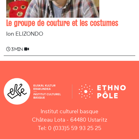
Le groupe de couture et les costumes
Ion ELIZONDO
3 min
Institut culturel basque
Château Lota - 64480 Ustaritz
Tel: 0 (033)5 59 93 25 25