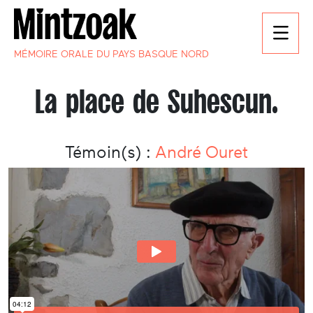
MÉMOIRE ORALE DU PAYS BASQUE NORD
La place de Suhescun.
Témoin(s) :
André Ouret