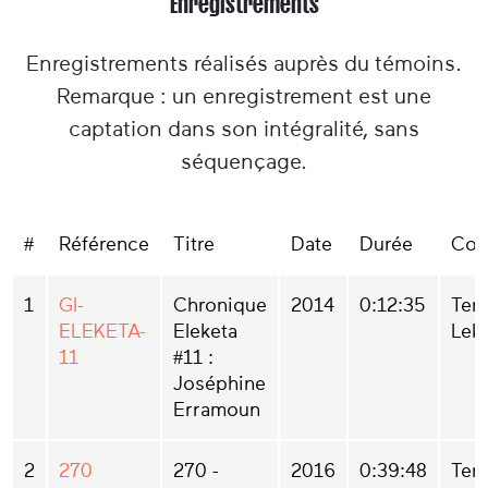
Enregistrements
Enregistrements réalisés auprès du témoins.
Remarque : un enregistrement est une
captation dans son intégralité, sans
séquençage.
#
Référence
Titre
Date
Durée
Col
1
GI-
Chronique
2014
0:12:35
Ter
ELEKETA-
Eleketa
Lek
11
#11 :
Joséphine
Erramoun
2
270
270 -
2016
0:39:48
Ter