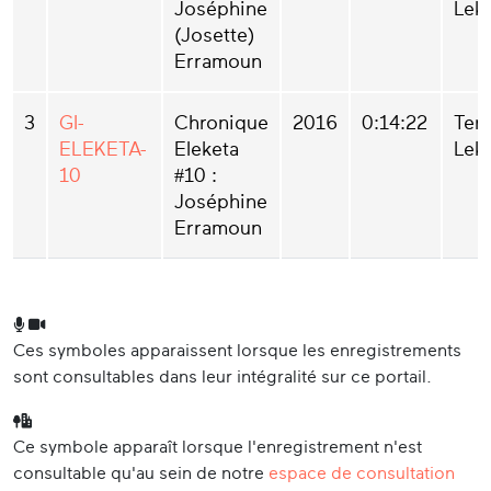
Joséphine
Lek
(Josette)
Erramoun
3
GI-
Chronique
2016
0:14:22
Ter
ELEKETA-
Eleketa
Lek
10
#10 :
Joséphine
Erramoun
Ces symboles apparaissent lorsque les enregistrements
sont consultables dans leur intégralité sur ce portail.
Ce symbole apparaît lorsque l'enregistrement n'est
consultable qu'au sein de notre
espace de consultation