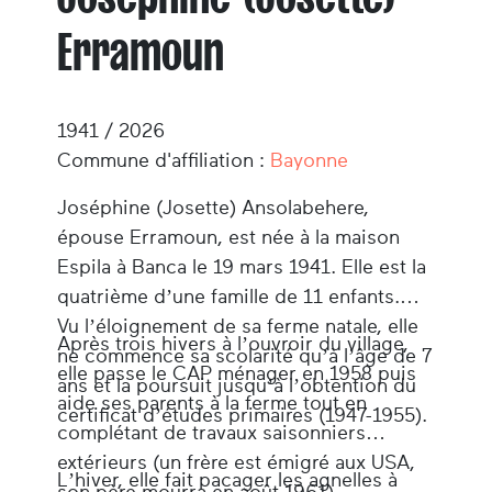
Erramoun
1941 / 2026
Commune d'affiliation :
Bayonne
Joséphine (Josette) Ansolabehere,
épouse Erramoun,
est née à la maison
Espila à Banca le 19 mars 1941. Elle est la
quatrième d’une famille de 11 enfants.
Vu l’éloignement de sa ferme natale, elle
Après trois hivers à l’ouvroir du village,
ne commence sa scolarité qu’à l’âge de 7
elle passe le CAP ménager en 1958 puis
ans et la poursuit jusqu’à l’obtention du
aide ses parents à la ferme tout en
certificat d’études primaires (1947-1955).
complétant de travaux saisonniers
extérieurs (un frère est émigré aux USA,
L’hiver, elle fait pacager les agnelles à