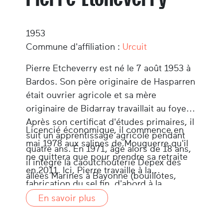
1953
Commune d'affiliation :
Urcuit
Pierre Etcheverry est né le 7 août 1953 à
Bardos. Son père originaire de Hasparren
était ouvrier agricole et sa mère
originaire de Bidarray travaillait au foyer.
Après son certificat d'études primaires, il
Licencié économique, il commence en
suit un apprentissage agricole pendant
mai 1978 aux salines de Mouguerre qu'il
quatre ans. En 1971, âgé alors de 18 ans,
ne quittera que pour prendre sa retraite
il intègre la caoutchouterie Depex des
en 2011. Ici, Pierre travaille à la
allées Marines à Bayonne (bouillotes,
fabrication du sel fin, d'abord à la
bonnets de bain et autres accessoires),
pastilleuse pendant huit ans, puis comme
En savoir plus
reprise ensuite par Kent Rubber, et qui
conducteur de l'ensemble de la chaîne de
fermera ses portes en 1978.