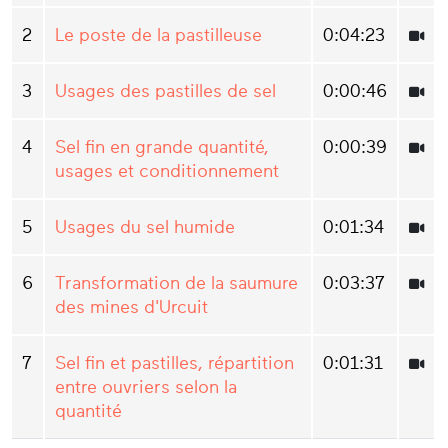
2
Le poste de la pastilleuse
0:04:23
3
Usages des pastilles de sel
0:00:46
4
Sel fin en grande quantité,
0:00:39
usages et conditionnement
5
Usages du sel humide
0:01:34
6
Transformation de la saumure
0:03:37
des mines d'Urcuit
7
Sel fin et pastilles, répartition
0:01:31
entre ouvriers selon la
quantité