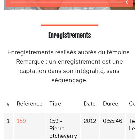
Enregistrements
Enregistrements réalisés auprès du témoins.
Remarque : un enregistrement est une
captation dans son intégralité, sans
séquençage.
#
Référence
Titre
Date
Durée
Col
1
159
159 -
2012
0:55:46
Ter
Pierre
Lek
Etcheverry