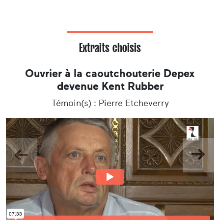
fabrication (épuration, évaporation-
cristallisation, essorage, séchage,
pastilleuse) pendant près de 25 ans.
Extraits choisis
Ouvrier à la caoutchouterie Depex
devenue Kent Rubber
Témoin(s) : Pierre Etcheverry
Précedent
Suiva