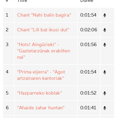
#
Titre
Durée
1
Chant "Nahi balin bagira"
0:01:54
2
Chant "Lili bat ikusi dut"
0:02:06
3
"Hots! Aingürieki" -
0:01:56
"Gaztetarzünak erabilten
nai"
4
"Prima eijerra" - "Agot
0:01:54
artzainaren kantoriak"
5
"Hazparneko koblak"
0:01:52
6
"Ahaide zahar huntan"
0:01:41