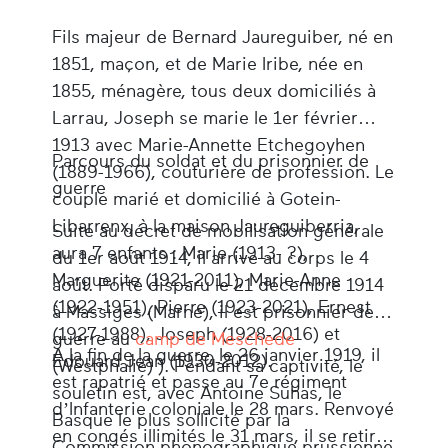
Fils majeur de Bernard Jaureguiber, né en
1851, maçon, et de Marie Iribe, née en
1855, ménagère, tous deux domiciliés à
Larrau, Joseph se marie le 1er février
1913 avec Marie-Annette Etchegoyhen
Parcours du soldat et du prisonnier de
(1889-1966), couturière de profession. Le
guerre
couple marié et domicilié à Gotein-
Libarrenx, à la maison Jaureguiberria,
Suite au décret de mobilisation générale
aura 7 enfants : Marie (1913- ?),
du 1er août 1914, il arrive au corps le 4
Marguerite (1921-2011), Marie-Anne
août. Porté disparu le 21 décembre 1914
(1922-1951), Pierre (1923-2021), Ernest
à Massiges (Marne), il est prisonnier de
(1927-1988), Joseph (1928-2016) et
guerre au
camp de Meschede
A la fin de la guerre, le 26 janvier 1919, il
Edouard Jean (1930-2012).
(Westphalie) ). Pendant sa captivité, le
est rapatrié et passe au 7e régiment
souletin est, avec Antoine Suhas, le
d’Infanterie coloniale le 28 mars. Renvoyé
Basque le plus sollicité par la
en congés illimités le 31 mars, il se retire
Commission phonographique prussienne