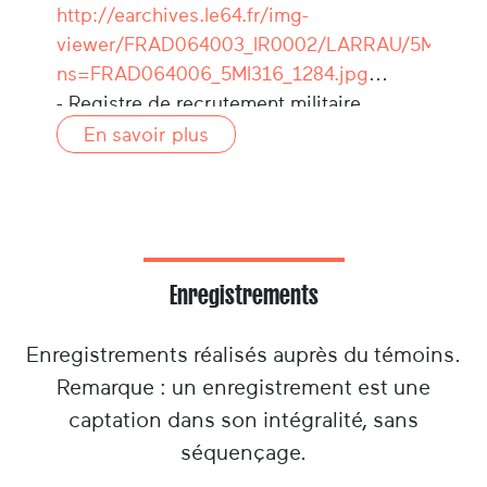
http://earchives.le64.fr/img-
viewer/FRAD064003_IR0002/LARRAU/5MI316/v
ns=FRAD064006_5MI316_1284.jpg
- Registre de recrutement militaire
:
http://earchives.le64.fr/archives-en-
En savoir plus
ligne/ark:/81221/r83593z2whbsdk/f1?
context=militaire::111599
Enregistrements
Enregistrements réalisés auprès du témoins.
Remarque : un enregistrement est une
captation dans son intégralité, sans
séquençage.