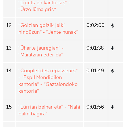
"Ligets-en kantoriak" -
"Ürzo lüma gris"
12
"Goizian goizik jaiki
0:02:00
nindüzün" - "Jente hunak"
13
"Üharte jauregian" -
0:01:38
"Maiatzian eder da"
14
"Couplet des repasseurs"
0:01:49
- "Espil Mendibilen
kantoria" - "Gaztalondoko
kantoria"
15
"Lürrian belhar eta" - "Nahi
0:01:56
balin bagira"