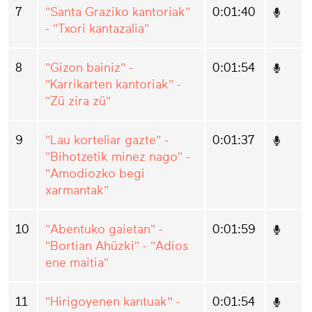
7
"Santa Graziko kantoriak"
0:01:40
- "Txori kantazalia"
8
"Gizon bainiz" -
0:01:54
"Karrikarten kantoriak" -
"Zü zira zü"
9
"Lau korteliar gazte" -
0:01:37
"Bihotzetik minez nago" -
"Amodiozko begi
xarmantak"
10
"Abentuko gaietan" -
0:01:59
"Bortian Ahüzki" - "Adios
ene maitia"
11
"Hirigoyenen kantuak” -
0:01:54