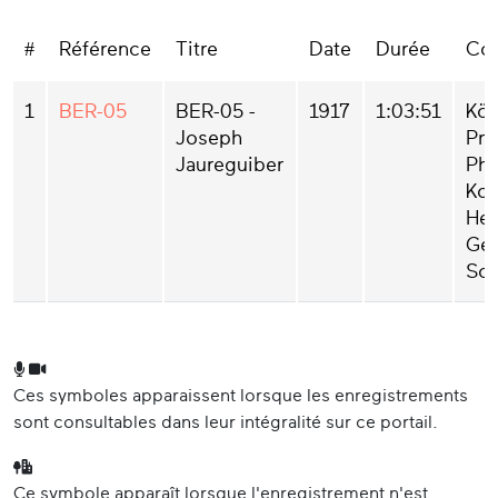
#
Référence
Titre
Date
Durée
Col
1
BER-05
BER-05 -
1917
1:03:51
Kön
Joseph
Pre
Jaureguiber
Pho
Kom
Her
Ge
Sc
Ces symboles apparaissent lorsque les enregistrements
sont consultables dans leur intégralité sur ce portail.
Ce symbole apparaît lorsque l'enregistrement n'est