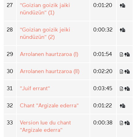
27
"Goizian goizik jaiki
0:01:20
nündüzün" (1)
28
"Goizian goizik jeiki
0:00:32
nündüzün" (2)
29
Arrolanen haurtzaroa (I)
0:01:54
30
Arrolanen haurtzaroa (II)
0:02:20
31
"Juif errant"
0:03:45
32
Chant "Argizale ederra"
0:01:22
33
Version lue du chant
0:00:38
"Argizale ederra"