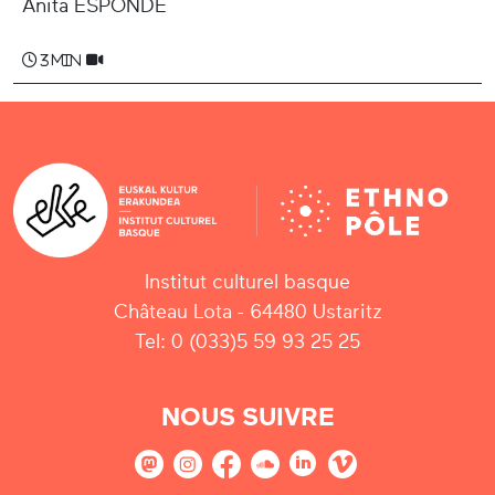
Anita ESPONDE
3 min
Institut culturel basque
Château Lota - 64480 Ustaritz
Tel: 0 (033)5 59 93 25 25
NOUS SUIVRE