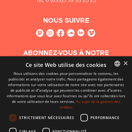
Tel: 0 (033)5 59 93 25 25
NOUS SUIVRE
ABONNEZ-VOUS À NOTRE
NEWSLETTER
×
Ce site Web utilise des cookies
Nous utilisons des cookies pour personnaliser le contenu, les
S'abonner
publicités et analyser notre trafic. Nous partageons également des
BASQUE
informations sur votre utilisation de notre site avec nos partenaires
FRENCH
de publicité et d"analyse qui peuvent les combiner avec d"autres
informations que vous leur avez fournies ou qu"ils ont collectées lors
SPANISH
de votre utilisation de leurs services.
Au sujet de la gestion des
cookies
ENGLISH
STRICTEMENT NÉCESSAIRES
PERFORMANCE
CIBLAGE
FONCTIONNALITÉ