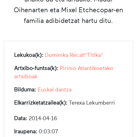
Oihenarten eta Mixel Etchecopar-en
familia adibidetzat hartu ditu.
Lekukoa(k):
Dominika Recalt"Titika"
Artxibo-funtsa(k):
Pirinio Atlantikoetako
artxiboak
Bilduma:
Euskal dantza
Elkarrizketatzailea(k):
Terexa Lekumberri
Data:
2014-04-16
Iraupena:
0:03:07