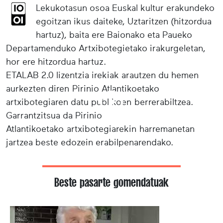
Lekukotasun osoa Euskal kultur erakundeko
egoitzan ikus daiteke, Uztaritzen (hitzordua
hartuz), baita ere Baionako eta Paueko
Departamenduko Artxibotegietako irakurgeletan,
hor ere hitzordua hartuz.
ETALAB 2.0 lizentzia irekiak arautzen du hemen
aurkezten diren Pirinio Atlantikoetako
artxibotegiaren datu publikoen berrerabiltzea.
Garrantzitsua da Pirinio
Atlantikoetako artxibotegiarekin harremanetan
jartzea beste edozein erabilpenarendako.
Beste pasarte gomendatuak