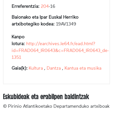
Erreferentzia:
204
-16
Baionako eta Ipar Euskal Herriko
artxibotegiko kodea:
19AV1349
Kanpo
lotura:
http://earchives.le64.fr/ead.html?
id=FRAD064_IR0643&c=FRAD064_IR0643_de-
1351
Gaia(k):
Kultura
,
Dantza
,
Kantua eta musika
Eskubideak eta erabilpen baldintzak
© Pirinio Atlantikoetako Departamenduko artxiboak