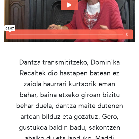
Dantza transmititzeko, Dominika
Recaltek dio hastapen batean ez
zaiola haurrari kurtsorik eman
behar, baina etxeko giroan bizitu
behar duela, dantza maite dutenen
artean bilduz eta gozatuz. Gero,
gustukoa baldin badu, sakontzen
ahalko du eta landuko. Maddi