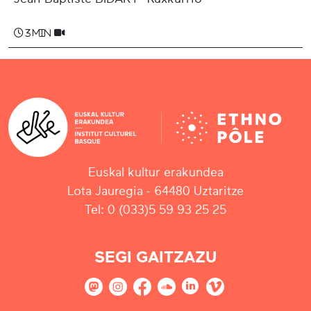
3 min
Euskal kultur erakundea
Lota Jauregia - 64480 Uztaritze
Tel: 0 (033)5 59 93 25 25
SEGI GAITZAZU