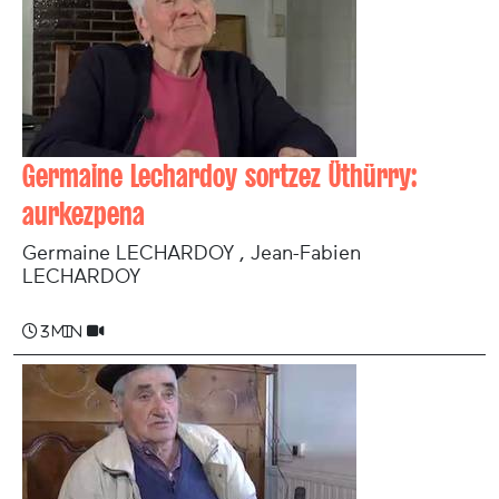
Germaine Lechardoy sortzez Üthürry:
aurkezpena
Germaine LECHARDOY , Jean-Fabien
LECHARDOY
3 min