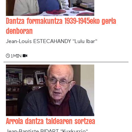
Dantza formakuntza 1939-1945eko gerla
denboran
Jean-Louis ESTECAHANDY "Lulu Ibar"
1 min
Arrola dantza taldearen sortzea
Jean-Baptiste BIDART "Kuxkurrio"