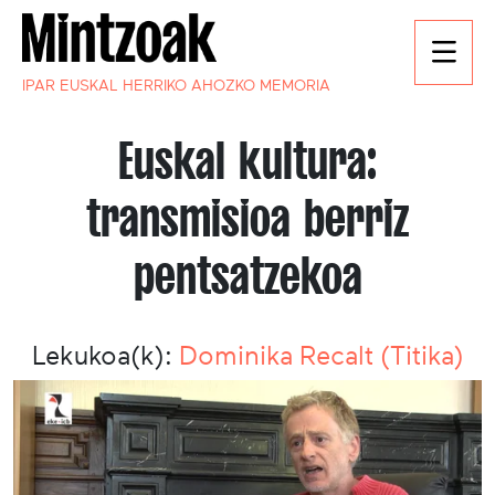
IPAR EUSKAL HERRIKO AHOZKO MEMORIA
Euskal kultura:
transmisioa berriz
pentsatzekoa
Lekukoa(k):
Dominika Recalt (Titika)