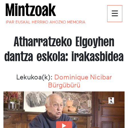
IPAR EUSKAL HERRIKO AHOZKO MEMORIA
Atharratzeko Elgoyhen
dantza eskola: irakasbidea
Lekukoa(k):
Dominique Nicibar
Bürgübürü