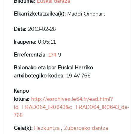
Bilduma:
Euskal dantza
Elkarrizketatzailea(k):
Maddi Oihenart
Data:
2013-02-28
Iraupena:
0:05:11
Erreferentzia:
174
-9
Baionako eta Ipar Euskal Herriko
artxibotegiko kodea:
19 AV 766
Kanpo
lotura:
http://earchives.le64.fr/ead.html?
id=FRAD064_IR0643&c=FRAD064_IR0643_de-
768
Gaia(k):
Hezkuntza
,
Zuberoako dantza