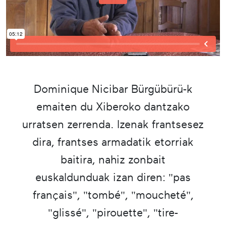
Dominique Nicibar Bürgübürü-k
emaiten du Xiberoko dantzako
urratsen zerrenda. Izenak frantsesez
dira, frantses armadatik etorriak
baitira, nahiz zonbait
euskaldunduak izan diren: "pas
français", "tombé", "moucheté",
"glissé", "pirouette", "tire-