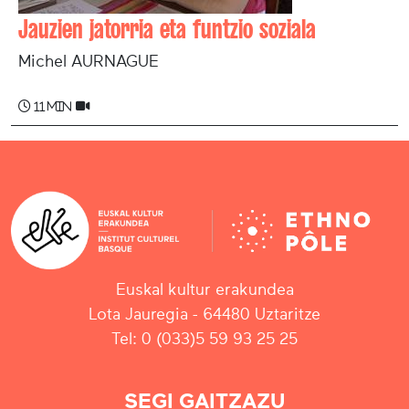
Jauzien jatorria eta funtzio soziala
Michel AURNAGUE
11 min
Euskal kultur erakundea
Lota Jauregia - 64480 Uztaritze
Tel: 0 (033)5 59 93 25 25
SEGI GAITZAZU