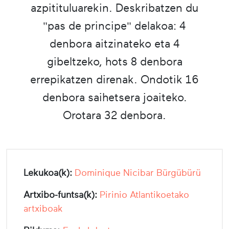
azpitituluarekin. Deskribatzen du
"pas de principe" delakoa: 4
denbora aitzinateko eta 4
gibeltzeko, hots 8 denbora
errepikatzen direnak. Ondotik 16
denbora saihetsera joaiteko.
Orotara 32 denbora.
Lekukoa(k):
Dominique Nicibar Bürgübürü
Artxibo-funtsa(k):
Pirinio Atlantikoetako
artxiboak