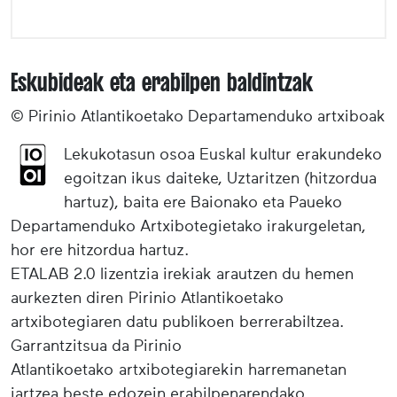
Eskubideak eta erabilpen baldintzak
© Pirinio Atlantikoetako Departamenduko artxiboak
Lekukotasun osoa Euskal kultur erakundeko
egoitzan ikus daiteke, Uztaritzen (hitzordua
hartuz), baita ere Baionako eta Paueko
Departamenduko Artxibotegietako irakurgeletan,
hor ere hitzordua hartuz.
ETALAB 2.0 lizentzia irekiak arautzen du hemen
aurkezten diren Pirinio Atlantikoetako
artxibotegiaren datu publikoen berrerabiltzea.
Garrantzitsua da Pirinio
Atlantikoetako artxibotegiarekin harremanetan
jartzea beste edozein erabilpenarendako.