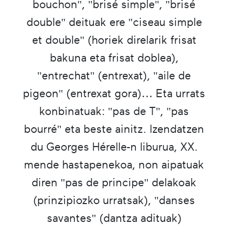
bouchon", "brisé simple", "brisé
double" deituak ere "ciseau simple
et double" (horiek direlarik frisat
bakuna eta frisat doblea),
"entrechat" (entrexat), "aile de
pigeon" (entrexat gora)… Eta urrats
konbinatuak: "pas de T", "pas
bourré" eta beste ainitz. Izendatzen
du Georges Hérelle-n liburua, XX.
mende hastapenekoa, non aipatuak
diren "pas de principe" delakoak
(prinzipiozko urratsak), "danses
savantes" (dantza adituak)