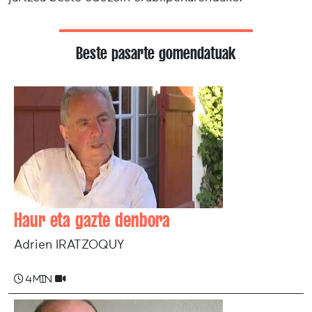
Beste pasarte gomendatuak
Haur eta gazte denbora
Adrien IRATZOQUY
4 min