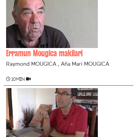
Erramun Mougica makilari
Raymond MOUGICA , Aña Mari MOUGICA
10 min