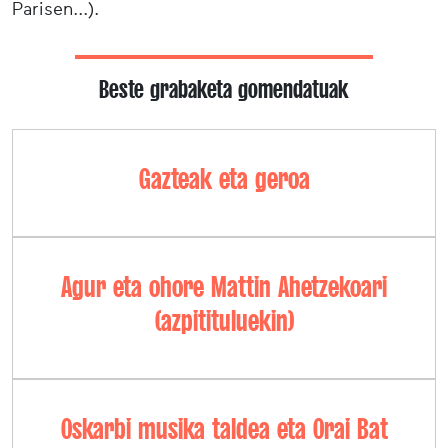
Parisen...).
Beste grabaketa gomendatuak
Gazteak eta geroa
Agur eta ohore Mattin Ahetzekoari
(azpitituluekin)
Oskarbi musika taldea eta Orai Bat