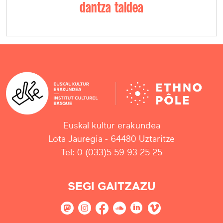
dantza taldea
Euskal kultur erakundea
Lota Jauregia - 64480 Uztaritze
Tel: 0 (033)5 59 93 25 25
SEGI GAITZAZU