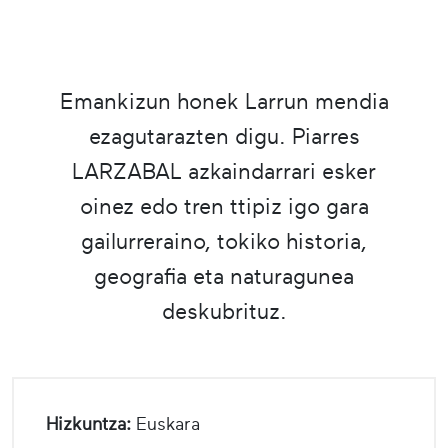
Emankizun honek Larrun mendia
ezagutarazten digu. Piarres
LARZABAL azkaindarrari esker
oinez edo tren ttipiz igo gara
gailurreraino, tokiko historia,
geografia eta naturagunea
deskubrituz.
Hizkuntza:
Euskara