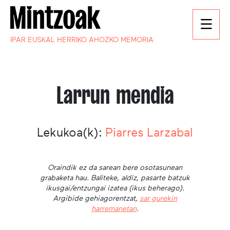
IPAR EUSKAL HERRIKO AHOZKO MEMORIA
Larrun mendia
Lekukoa(k):
Piarres Larzabal
Oraindik ez da sarean bere osotasunean
grabaketa hau. Baliteke, aldiz, pasarte batzuk
ikusgai/entzungai izatea (ikus beherago).
Argibide gehiagorentzat,
sar gurekin
harremanetan
.