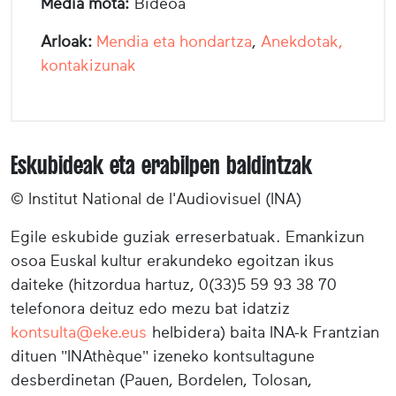
Media mota:
Bideoa
Arloak:
Mendia eta hondartza
,
Anekdotak,
kontakizunak
Eskubideak eta erabilpen baldintzak
© Institut National de l'Audiovisuel (INA)
Egile eskubide guziak erreserbatuak. Emankizun
osoa Euskal kultur erakundeko egoitzan ikus
daiteke (hitzordua hartuz, 0(33)5 59 93 38 70
telefonora deituz edo mezu bat idatziz
kontsulta@eke.eus
helbidera) baita INA-k Frantzian
dituen "INAthèque" izeneko kontsultagune
desberdinetan (Pauen, Bordelen, Tolosan,