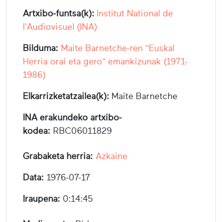
Artxibo-funtsa(k):
Institut National de
l'Audiovisuel (INA)
Bilduma:
Maite Barnetche-ren "Euskal
Herria orai eta gero" emankizunak (1971-
1986)
Elkarrizketatzailea(k):
Maite Barnetche
INA erakundeko artxibo-
kodea:
RBC06011829
Grabaketa herria:
Azkaine
Data:
1976-07-17
Iraupena:
0:14:45