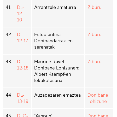
41
DL-
Arrantzale amaturra
Ziburu
12-
10
42
DL-
Estudiantina
Ziburu
12-17
Donibandarrak-en
serenatak
43
DL-
Maurice Ravel
Ziburu
12-18
Donibane Lohizunen:
Albert Kaempf-en
lekukotasuna
44
DL-
Auzapezaren emaztea
Donibane
13-19
Lohizune
45
DLO-
'Xanpun'
Donibane