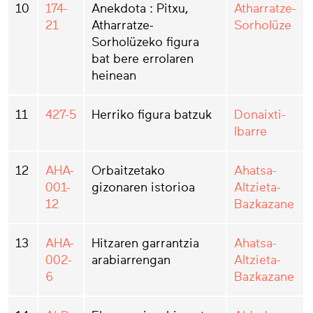
10
174-
Anekdota : Pitxu,
Atharratze-
21
Atharratze-
Sorholüze
Sorholüzeko figura
bat bere errolaren
heinean
11
427-5
Herriko figura batzuk
Donaixti-
Ibarre
12
AHA-
Orbaitzetako
Ahatsa-
001-
gizonaren istorioa
Altzieta-
12
Bazkazane
13
AHA-
Hitzaren garrantzia
Ahatsa-
002-
arabiarrengan
Altzieta-
6
Bazkazane