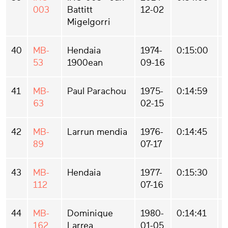
003
Battitt
12-02
Migelgorri
40
MB-
Hendaia
1974-
0:15:00
53
1900ean
09-16
41
MB-
Paul Parachou
1975-
0:14:59
63
02-15
42
MB-
Larrun mendia
1976-
0:14:45
89
07-17
43
MB-
Hendaia
1977-
0:15:30
112
07-16
44
MB-
Dominique
1980-
0:14:41
162
Larrea
01-05