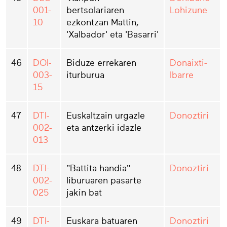
001-
bertsolariaren
Lohizune
10
ezkontzan Mattin,
'Xalbador' eta 'Basarri'
46
DOI-
Biduze errekaren
Donaixti-
003-
iturburua
Ibarre
15
47
DTI-
Euskaltzain urgazle
Donoztiri
002-
eta antzerki idazle
013
48
DTI-
"Battita handia"
Donoztiri
002-
liburuaren pasarte
025
jakin bat
49
DTI-
Euskara batuaren
Donoztiri