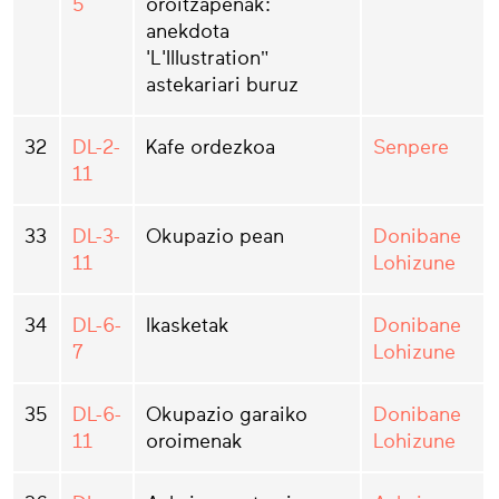
5
oroitzapenak:
anekdota
'L'Illustration"
astekariari buruz
32
DL-2-
Kafe ordezkoa
Senpere
11
33
DL-3-
Okupazio pean
Donibane
11
Lohizune
34
DL-6-
Ikasketak
Donibane
7
Lohizune
35
DL-6-
Okupazio garaiko
Donibane
11
oroimenak
Lohizune