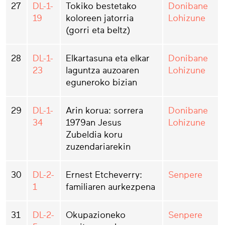
27
DL-1-
Tokiko bestetako
Donibane
19
koloreen jatorria
Lohizune
(gorri eta beltz)
28
DL-1-
Elkartasuna eta elkar
Donibane
23
laguntza auzoaren
Lohizune
eguneroko bizian
29
DL-1-
Arin korua: sorrera
Donibane
34
1979an Jesus
Lohizune
Zubeldia koru
zuzendariarekin
30
DL-2-
Ernest Etcheverry:
Senpere
1
familiaren aurkezpena
31
DL-2-
Okupazioneko
Senpere