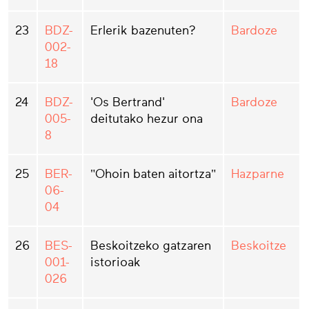
23
BDZ-
Erlerik bazenuten?
Bardoze
002-
18
24
BDZ-
'Os Bertrand'
Bardoze
005-
deitutako hezur ona
8
25
BER-
"Ohoin baten aitortza"
Hazparne
06-
04
26
BES-
Beskoitzeko gatzaren
Beskoitze
001-
istorioak
026