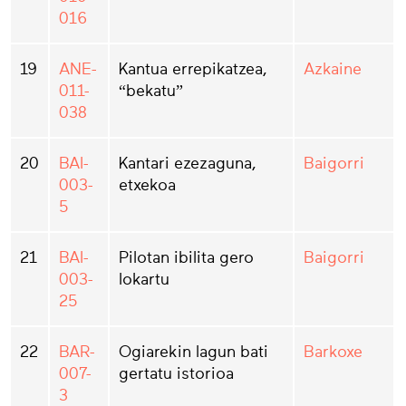
016
19
ANE-
Kantua errepikatzea,
Azkaine
011-
“bekatu”
038
20
BAI-
Kantari ezezaguna,
Baigorri
003-
etxekoa
5
21
BAI-
Pilotan ibilita gero
Baigorri
003-
lokartu
25
22
BAR-
Ogiarekin lagun bati
Barkoxe
007-
gertatu istorioa
3