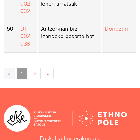
002-
lehen urratsak
032
50
DTI-
Antzerkian bizi
Donoztiri
002-
izandako pasarte bat
038
«
1
2
»
Euskal kultur erakundea