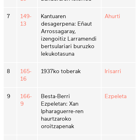
7
149-
Kantuaren
Ahurti
13
desagerpena: Eñaut
Arrossagaray,
izengoitiz Larramendi
bertsulariari buruzko
lekukotasuna
8
165-
1937ko toberak
Irisarri
16
9
166-
Besta-Berri
Ezpeleta
9
Ezpeletan: Xan
Ipharaguerre-ren
haurtzaroko
oroitzapenak