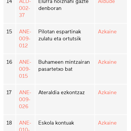
14
ALD-
Elurra noiznahi gazte
Aldude
002-
denboran
37
15
ANE-
Pilotan espartinak
Azkaine
009-
zulatu eta ortutsik
012
16
ANE-
Buhameen mintzairan
Azkaine
009-
pasartetxo bat
015
17
ANE-
Ateraldia ezkontzaz
Azkaine
009-
026
18
ANE-
Eskola kontuak
Azkaine
010-