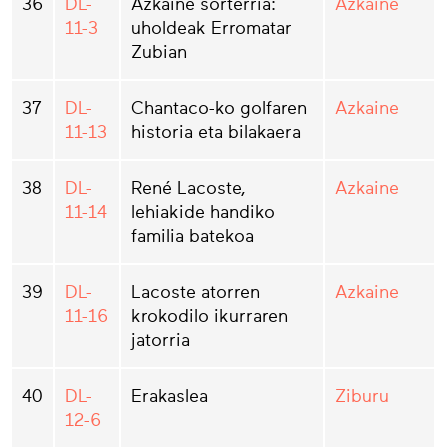
36
DL-
Azkaine sorterria:
Azkaine
11-3
uholdeak Erromatar
Zubian
37
DL-
Chantaco-ko golfaren
Azkaine
11-13
historia eta bilakaera
38
DL-
René Lacoste,
Azkaine
11-14
lehiakide handiko
familia batekoa
39
DL-
Lacoste atorren
Azkaine
11-16
krokodilo ikurraren
jatorria
40
DL-
Erakaslea
Ziburu
12-6