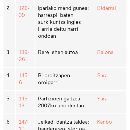
2
126-
Iparlako mendigunea:
Bidarrai
39
harrespil baten
aurkikuntza Ingles
Harria deitu harri
ondoan
3
139-
Bere lehen autoa
Baiona
26
4
145-
Bi oroitzapen
Sara
6
oroigarri
5
145-
Partizioen galtzea
Sara
13
2007ko uholdeetan
6
147-
Jeikadi dantza taldea:
Kanbo
10
banderaren istorioa