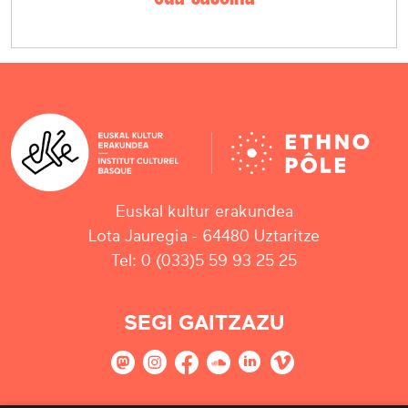
Euskal kultur erakundea
Lota Jauregia - 64480 Uztaritze
Tel: 0 (033)5 59 93 25 25
SEGI GAITZAZU