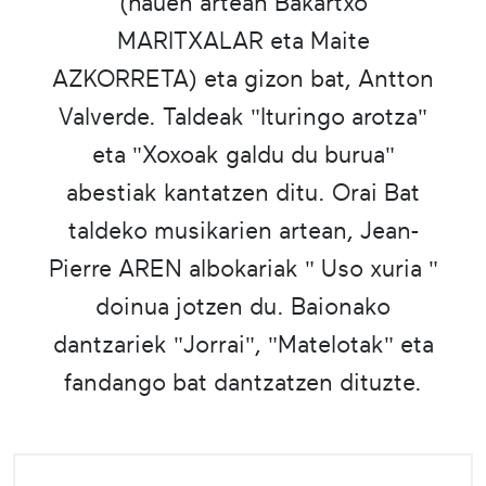
(hauen artean Bakartxo
MARITXALAR eta Maite
AZKORRETA) eta gizon bat, Antton
Valverde. Taldeak "Ituringo arotza"
eta "Xoxoak galdu du burua"
abestiak kantatzen ditu. Orai Bat
taldeko musikarien artean, Jean-
Pierre AREN albokariak " Uso xuria "
doinua jotzen du. Baionako
dantzariek "Jorrai", "Matelotak" eta
fandango bat dantzatzen dituzte.