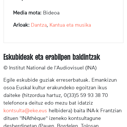
Media mota:
Bideoa
Arloak:
Dantza
,
Kantua eta musika
Eskubideak eta erabilpen baldintzak
© Institut National de l'Audiovisuel (INA)
Egile eskubide guziak erreserbatuak. Emankizun
osoa Euskal kultur erakundeko egoitzan ikus
daiteke (hitzordua hartuz, 0(33)5 59 93 38 70
telefonora deituz edo mezu bat idatziz
kontsulta@eke.eus
helbidera) baita INA-k Frantzian
dituen "INAthèque" izeneko kontsultagune
desberdinetan (Pauen, Bordelen, Tolosan,