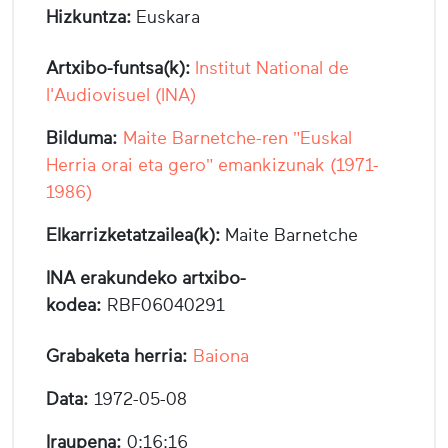
Hizkuntza:
Euskara
Artxibo-funtsa(k):
Institut National de
l'Audiovisuel (INA)
Bilduma:
Maite Barnetche-ren "Euskal
Herria orai eta gero" emankizunak (1971-
1986)
Elkarrizketatzailea(k):
Maite Barnetche
INA erakundeko artxibo-
kodea:
RBF06040291
Grabaketa herria:
Baiona
Data:
1972-05-08
Iraupena:
0:16:16