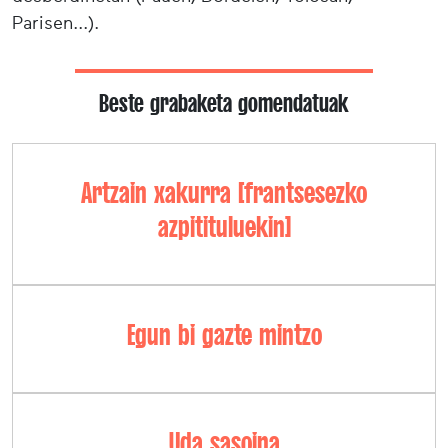
Parisen...).
Beste grabaketa gomendatuak
Artzain xakurra [frantsesezko
azpitituluekin]
Egun bi gazte mintzo
Uda sasoina