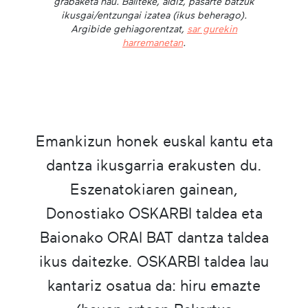
grabaketa hau. Baliteke, aldiz, pasarte batzuk
ikusgai/entzungai izatea (ikus beherago).
Argibide gehiagorentzat,
sar gurekin
harremanetan
.
Emankizun honek euskal kantu eta
dantza ikusgarria erakusten du.
Eszenatokiaren gainean,
Donostiako OSKARBI taldea eta
Baionako ORAI BAT dantza taldea
ikus daitezke. OSKARBI taldea lau
kantariz osatua da: hiru emazte