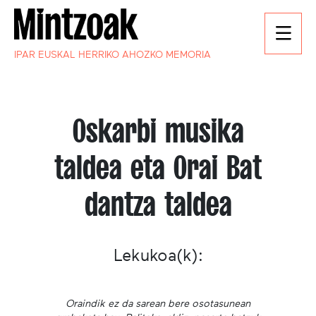
IPAR EUSKAL HERRIKO AHOZKO MEMORIA
Oskarbi musika
taldea eta Orai Bat
dantza taldea
Lekukoa(k):
Oraindik ez da sarean bere osotasunean