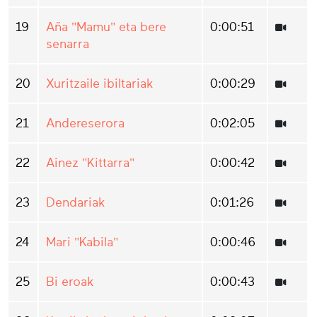
19
Aña "Mamu" eta bere
0:00:51
senarra
20
Xuritzaile ibiltariak
0:00:29
21
Andereserora
0:02:05
22
Ainez "Kittarra"
0:00:42
23
Dendariak
0:01:26
24
Mari "Kabila"
0:00:46
25
Bi eroak
0:00:43