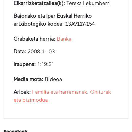
Elkarrizketatzailea(k):
Terexa Lekumberri
Baionako eta Ipar Euskal Herriko
artxibotegiko kodea:
13AV117-154
Grabaketa herria:
Banka
Data:
2008-11-03
Iraupena:
1:19:31
Media mota:
Bideoa
Arloak:
Familia eta harremanak
,
Ohiturak
eta bizimodua