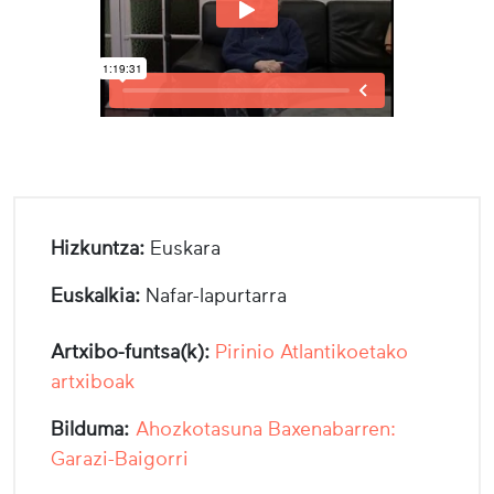
Hizkuntza:
Euskara
Euskalkia:
Nafar-lapurtarra
Artxibo-funtsa(k):
Pirinio Atlantikoetako
artxiboak
Bilduma:
Ahozkotasuna Baxenabarren:
Garazi-Baigorri