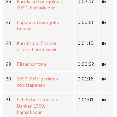
26
Karrikako haur jokoak
0:02:07
1930. hamarkadan
27
Lapatinen haur joko
0:00:51
berezia
28
Karrika eta Elizaren
0:01:15
arteko harremanak
29
Elizan sartzea
0:00:32
30
1939-1945 gerlaren
0:01:16
oroitzapenak
31
Lehen berrikuntzak
0:01:01
Bankan 1950.
hamarkadan