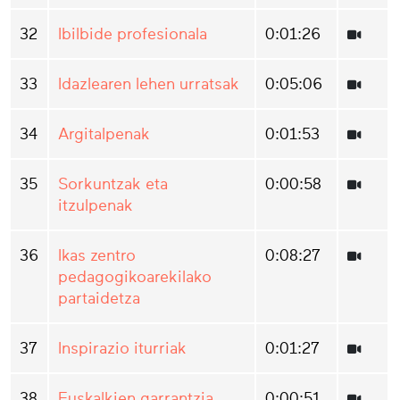
32
Ibilbide profesionala
0:01:26
33
Idazlearen lehen urratsak
0:05:06
34
Argitalpenak
0:01:53
35
Sorkuntzak eta
0:00:58
itzulpenak
36
Ikas zentro
0:08:27
pedagogikoarekilako
partaidetza
37
Inspirazio iturriak
0:01:27
38
Euskalkien garrantzia
0:00:51