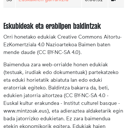
Eskubideak eta erabilpen baldintzak
Orri honetako edukiak Creative Commons Aitortu-
EzKomertziala 4.0 Nazioartekoa Baimen baten
mende daude (CC BY-NC-SA 4.0).
Baimendua zara web-orrialde honen edukiak
(testuak, irudiak edo dokumentuak) partekatzeko
eta eduki horietatik abiatuta lan edo eduki
eratorriak egiteko. Baldintza bakarra da, beti,
edukien jatorria aitortzea (CC BY-NC-SA 4.0 -
Euskal kultur erakundea - Institut culturel basque -
www.mintzoak.eus), eta adieraztea aldaketarik egin
bada jatorrizko edukietan. Ez zara baimendua
etekin ekonomikorik egitera. Edukiak haien