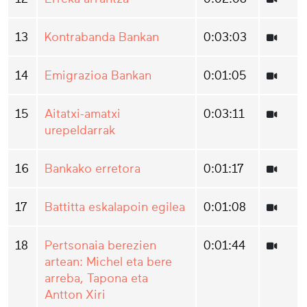
13
Kontrabanda Bankan
0:03:03
14
Emigrazioa Bankan
0:01:05
15
Aitatxi-amatxi
0:03:11
urepeldarrak
16
Bankako erretora
0:01:17
17
Battitta eskalapoin egilea
0:01:08
18
Pertsonaia berezien
0:01:44
artean: Michel eta bere
arreba, Tapona eta
Antton Xiri