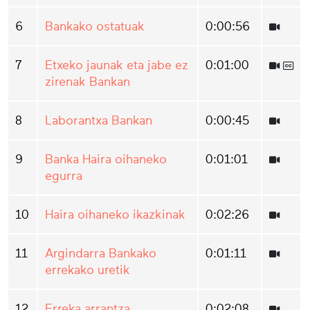
6
Bankako ostatuak
0:00:56
7
Etxeko jaunak eta jabe ez
0:01:00
zirenak Bankan
8
Laborantxa Bankan
0:00:45
9
Banka Haira oihaneko
0:01:01
egurra
10
Haira oihaneko ikazkinak
0:02:26
11
Argindarra Bankako
0:01:11
errekako uretik
12
Erreka arrantza
0:02:08