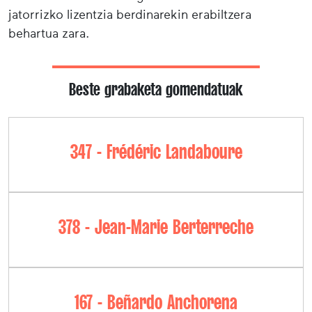
jatorrizko lizentzia berdinarekin erabiltzera
behartua zara.
Beste grabaketa gomendatuak
347 - Frédéric Landaboure
378 - Jean-Marie Berterreche
167 - Beñardo Anchorena