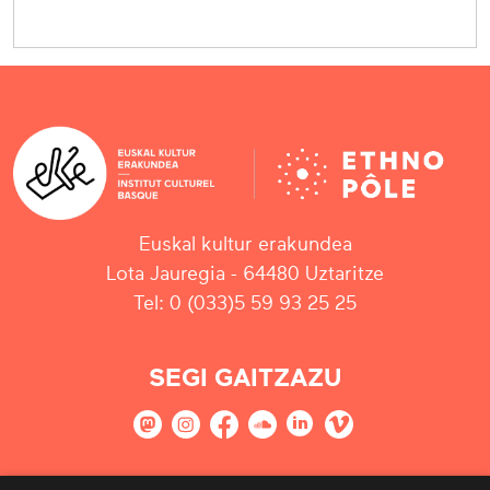
Euskal kultur erakundea
Lota Jauregia - 64480 Uztaritze
Tel: 0 (033)5 59 93 25 25
SEGI GAITZAZU