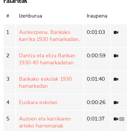
Pasarteak
#
Izenburua
Iraupena
1
Aurkezpena. Bankako
0:01:03
karrika 1930 hamarkadan.
2
Dantza eta eliza Bankan
0:00:59
1930-40 hamarkadetan
3
Bankako eskolak 1930
0:01:40
hamarkadan
4
Euskara eskolan
0:00:26
5
Auzoen eta karrikaren
0:01:37
arteko harremanak