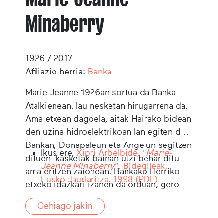
Minaberry
1926 / 2017
Afiliazio herria:
Banka
Marie-Jeanne 1926an sortua da Banka
Atalkienean, lau nesketan hirugarrena da.
Ama etxean dagoela, aitak Hairako bidean
den uzina hidroelektrikoan lan egiten du.
Bankan, Donapaleun eta Angelun segitzen
Ikus ere,
Xipri Arbelbide,
"Marie-
dituen ikasketak bainan utzi behar ditu
Jeanne Minaberry"
, Bidegileak,
ama eritzen zaionean. Bankako Herriko
Eusko Jaurlaritza, 1998 (PDF)
etxeko idazkari izanen da orduan, gero
erakasle hiru urtez Baionan 1954tik
Gehiago jakin
1957ra, ondotik idazkari eta berriketari