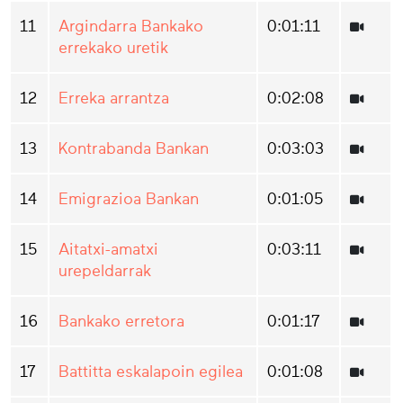
11
Argindarra Bankako
0:01:11
errekako uretik
12
Erreka arrantza
0:02:08
13
Kontrabanda Bankan
0:03:03
14
Emigrazioa Bankan
0:01:05
15
Aitatxi-amatxi
0:03:11
urepeldarrak
16
Bankako erretora
0:01:17
17
Battitta eskalapoin egilea
0:01:08