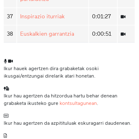
37
Inspirazio iturriak
0:01:27
38
Euskalkien garrantzia
0:00:51
Ikur hauek agertzen dira grabaketak osoki
ikusgai/entzungai direlarik atari honetan.
Ikur hau agertzen da hitzordua hartu behar denean
grabaketa ikusteko gure
kontsultagunean
.
Ikur hau agertzen da azpitituluak eskuragarri daudenean.