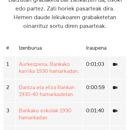
edo partez. Zati horiek pasarteak dira.
Hemen daude lekukoaren grabaketetan
oinarrituz sortu diren pasarteak.
#
Izenburua
Iraupena
1
Aurkezpena. Bankako
0:01:03
karrika 1930 hamarkadan.
2
Dantza eta eliza Bankan
0:00:59
1930-40 hamarkadetan
3
Bankako eskolak 1930
0:01:40
hamarkadan