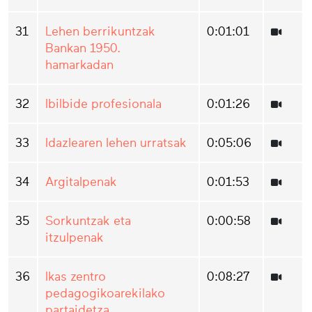
31
Lehen berrikuntzak
0:01:01
Bankan 1950.
hamarkadan
32
Ibilbide profesionala
0:01:26
33
Idazlearen lehen urratsak
0:05:06
34
Argitalpenak
0:01:53
35
Sorkuntzak eta
0:00:58
itzulpenak
36
Ikas zentro
0:08:27
pedagogikoarekilako
partaidetza