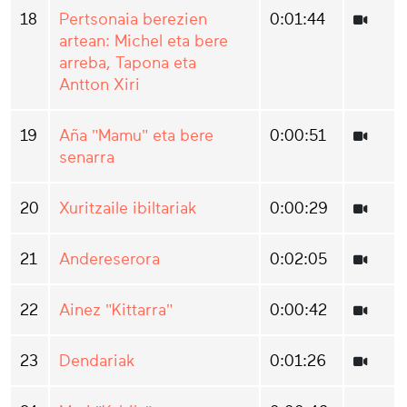
18
Pertsonaia berezien
0:01:44
artean: Michel eta bere
arreba, Tapona eta
Antton Xiri
19
Aña "Mamu" eta bere
0:00:51
senarra
20
Xuritzaile ibiltariak
0:00:29
21
Andereserora
0:02:05
22
Ainez "Kittarra"
0:00:42
23
Dendariak
0:01:26