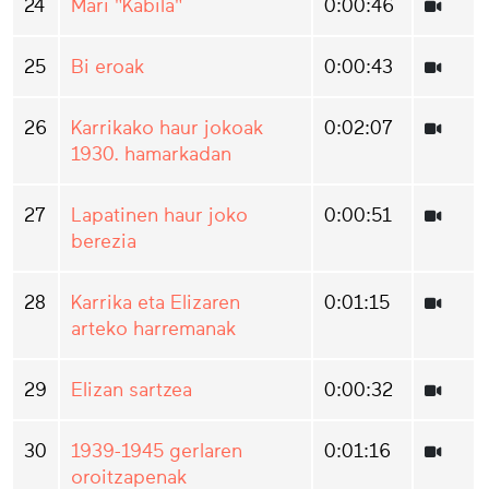
24
Mari "Kabila"
0:00:46
25
Bi eroak
0:00:43
26
Karrikako haur jokoak
0:02:07
1930. hamarkadan
27
Lapatinen haur joko
0:00:51
berezia
28
Karrika eta Elizaren
0:01:15
arteko harremanak
29
Elizan sartzea
0:00:32
30
1939-1945 gerlaren
0:01:16
oroitzapenak