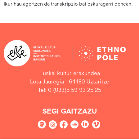
Ikur hau agertzen da transkripzio bat eskuragarri denean.
Euskal kultur erakundea
Lota Jauregia - 64480 Uztaritze
Tel: 0 (033)5 59 93 25 25
SEGI GAITZAZU