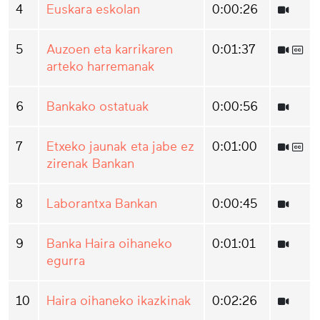
4
Euskara eskolan
0:00:26
5
Auzoen eta karrikaren
0:01:37
arteko harremanak
6
Bankako ostatuak
0:00:56
7
Etxeko jaunak eta jabe ez
0:01:00
zirenak Bankan
8
Laborantxa Bankan
0:00:45
9
Banka Haira oihaneko
0:01:01
egurra
10
Haira oihaneko ikazkinak
0:02:26