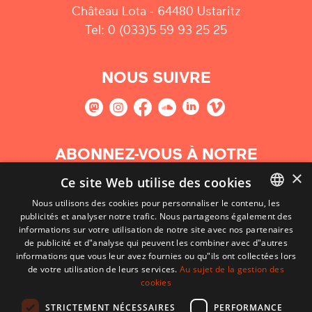
Château Lota - 64480 Ustaritz
Tel: 0 (033)5 59 93 25 25
NOUS SUIVRE
ABONNEZ-VOUS À NOTRE
NEWSLETTER
×
Ce site Web utilise des cookies
Nous utilisons des cookies pour personnaliser le contenu, les
S'abonner
publicités et analyser notre trafic. Nous partageons également des
BASQUE
informations sur votre utilisation de notre site avec nos partenaires
FRENCH
de publicité et d"analyse qui peuvent les combiner avec d"autres
informations que vous leur avez fournies ou qu"ils ont collectées lors
SPANISH
de votre utilisation de leurs services.
Au sujet de la gestion des
cookies
ENGLISH
STRICTEMENT NÉCESSAIRES
PERFORMANCE