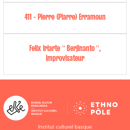
411 - Pierre (Piarre) Erramoun
Felix Iriarte " Berjinanto ",
improvisateur
Institut culturel basque