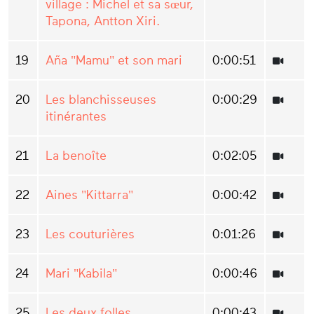
village : Michel et sa sœur,
Tapona, Antton Xiri.
19
Aña "Mamu" et son mari
0:00:51
20
Les blanchisseuses
0:00:29
itinérantes
21
La benoîte
0:02:05
22
Aines "Kittarra"
0:00:42
23
Les couturières
0:01:26
24
Mari "Kabila"
0:00:46
25
Les deux folles
0:00:43