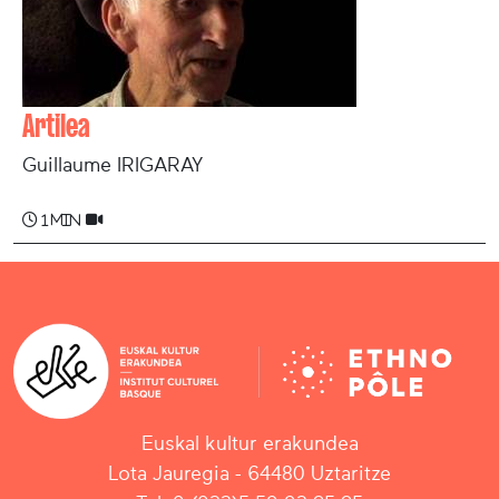
Artilea
Guillaume IRIGARAY
1 min
Euskal kultur erakundea
Lota Jauregia - 64480 Uztaritze