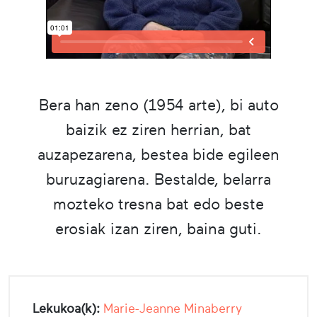
Bera han zeno (1954 arte), bi auto
baizik ez ziren herrian, bat
auzapezarena, bestea bide egileen
buruzagiarena. Bestalde, belarra
mozteko tresna bat edo beste
erosiak izan ziren, baina guti.
Lekukoa(k):
Marie-Jeanne Minaberry