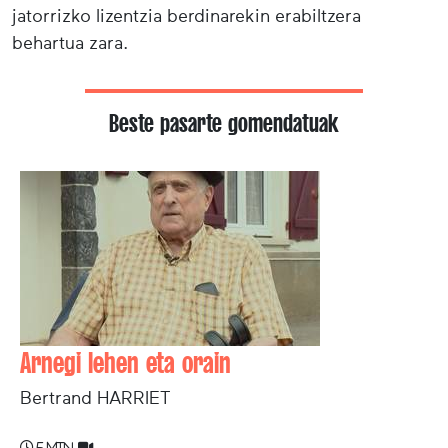
jatorrizko lizentzia berdinarekin erabiltzera
behartua zara.
Beste pasarte gomendatuak
Arnegi lehen eta orain
Bertrand HARRIET
5 min