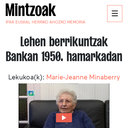
IPAR EUSKAL HERRIKO AHOZKO MEMORIA
Lehen berrikuntzak
Bankan 1950. hamarkadan
Lekukoa(k):
Marie-Jeanne Minaberry