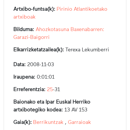
Artxibo-funtsa(k):
Pirinio Atlantikoetako
artxiboak
Bilduma:
Ahozkotasuna Baxenabarren:
Garazi-Baigorri
Elkarrizketatzailea(k):
Terexa Lekumberri
Data:
2008-11-03
Iraupena:
0:01:01
Erreferentzia:
25
-31
Baionako eta Ipar Euskal Herriko
artxibotegiko kodea:
13 AV 153
Gaia(k):
Berrikuntzak
,
Garraioak