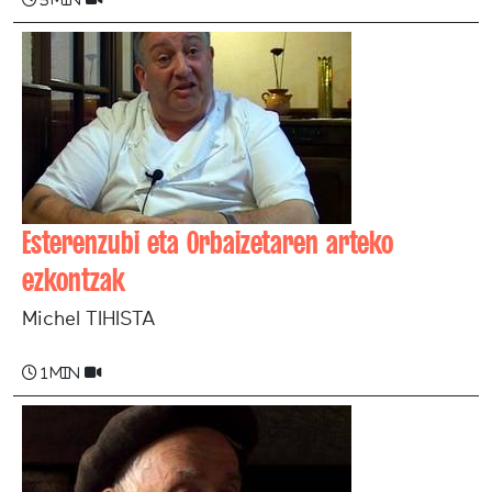
Esterenzubi eta Orbaizetaren arteko
ezkontzak
Michel TIHISTA
1 min