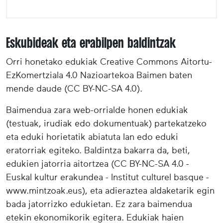
Eskubideak eta erabilpen baldintzak
Orri honetako edukiak Creative Commons Aitortu-
EzKomertziala 4.0 Nazioartekoa Baimen baten
mende daude (CC BY-NC-SA 4.0).
Baimendua zara web-orrialde honen edukiak
(testuak, irudiak edo dokumentuak) partekatzeko
eta eduki horietatik abiatuta lan edo eduki
eratorriak egiteko. Baldintza bakarra da, beti,
edukien jatorria aitortzea (CC BY-NC-SA 4.0 -
Euskal kultur erakundea - Institut culturel basque -
www.mintzoak.eus), eta adieraztea aldaketarik egin
bada jatorrizko edukietan. Ez zara baimendua
etekin ekonomikorik egitera. Edukiak haien