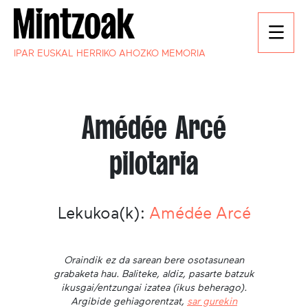
IPAR EUSKAL HERRIKO AHOZKO MEMORIA
Amédée Arcé
pilotaria
Lekukoa(k):
Amédée Arcé
Oraindik ez da sarean bere osotasunean
grabaketa hau. Baliteke, aldiz, pasarte batzuk
ikusgai/entzungai izatea (ikus beherago).
Argibide gehiagorentzat,
sar gurekin