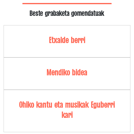
Beste grabaketa gomendatuak
Etxalde berri
Mendiko bidea
Ohiko kantu eta musikak Eguberri
kari