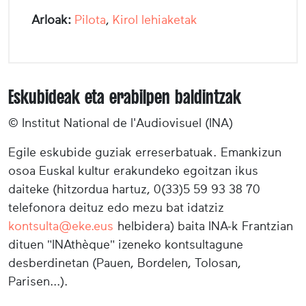
Arloak:
Pilota
,
Kirol lehiaketak
Eskubideak eta erabilpen baldintzak
© Institut National de l'Audiovisuel (INA)
Egile eskubide guziak erreserbatuak. Emankizun
osoa Euskal kultur erakundeko egoitzan ikus
daiteke (hitzordua hartuz, 0(33)5 59 93 38 70
telefonora deituz edo mezu bat idatziz
kontsulta@eke.eus
helbidera) baita INA-k Frantzian
dituen "INAthèque" izeneko kontsultagune
desberdinetan (Pauen, Bordelen, Tolosan,
Parisen...).