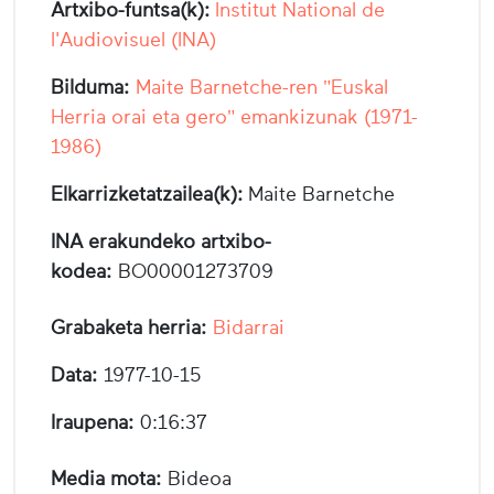
Artxibo-funtsa(k):
Institut National de
l'Audiovisuel (INA)
Bilduma:
Maite Barnetche-ren "Euskal
Herria orai eta gero" emankizunak (1971-
1986)
Elkarrizketatzailea(k):
Maite Barnetche
INA erakundeko artxibo-
kodea:
BO00001273709
Grabaketa herria:
Bidarrai
Data:
1977-10-15
Iraupena:
0:16:37
Media mota:
Bideoa