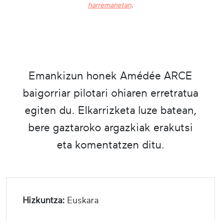
harremanetan
.
Emankizun honek Amédée ARCE
baigorriar pilotari ohiaren erretratua
egiten du. Elkarrizketa luze batean,
bere gaztaroko argazkiak erakutsi
eta komentatzen ditu.
Hizkuntza:
Euskara