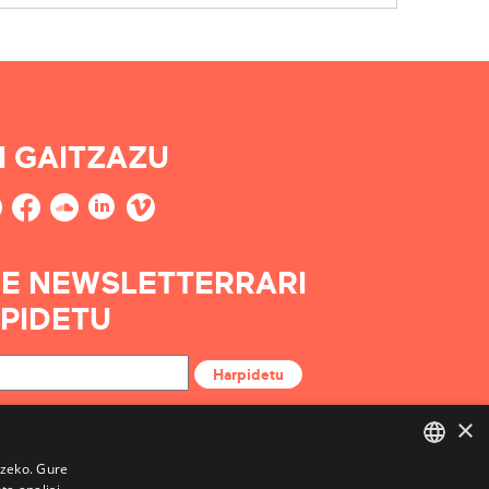
I GAITZAZU
E NEWSLETTERRARI
PIDETU
Harpidetu
×
tzeko. Gure
BASQUE