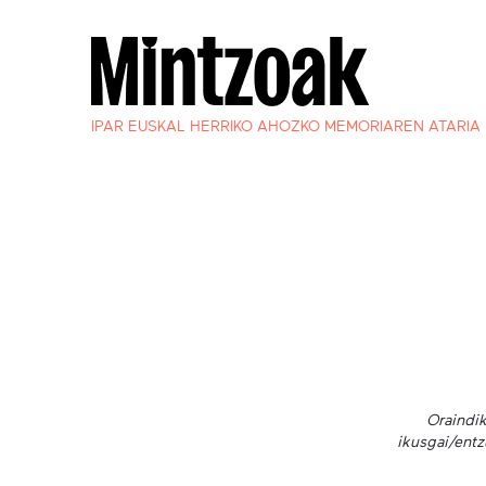
IPAR EUSKAL HERRIKO AHOZKO MEMORIAREN ATARIA
Oraindik
ikusgai/entz