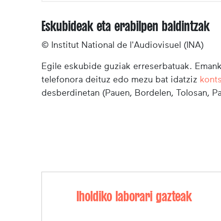
Eskubideak eta erabilpen baldintzak
© Institut National de l'Audiovisuel (INA)
Egile eskubide guziak erreserbatuak. Emanki
telefonora deituz edo mezu bat idatziz
kont
desberdinetan (Pauen, Bordelen, Tolosan, Pa
Iholdiko laborari gazteak