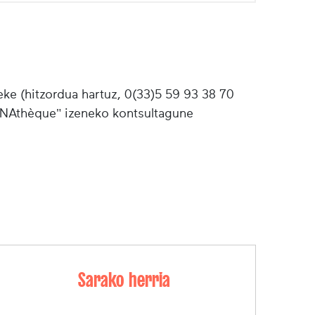
ke (hitzordua hartuz, 0(33)5 59 93 38 70
"INAthèque" izeneko kontsultagune
Sarako herria