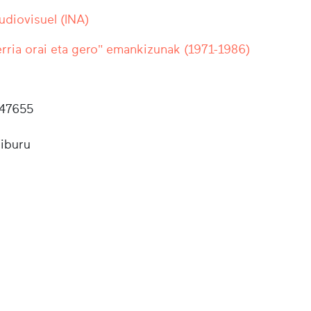
Audiovisuel (INA)
rria orai eta gero" emankizunak (1971-1986)
47655
Ziburu