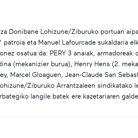
a Donibane Lohizune/Ziburuko portuan aipat
 patroia eta Manuel Lafourcade sukaldaria elk
izonez osatua da: PERY 3 anaiak, armadoreak d
edina (mekanizier burua), Henry Hens (2. meka
ey, Marcel Gloaguen, Jean-Claude San Sebast
hizune/Ziburuko Arrantzaleen sindikatako le
bategiko langile batek ere kazetariaren galde