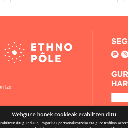
SEG
GUR
HAR
ritze
Webgune honek cookieak erabiltzen ditu
rabiltzen ditugu edukia, iragarkiak pertsonalizatzeko eta gure trafikoa azter