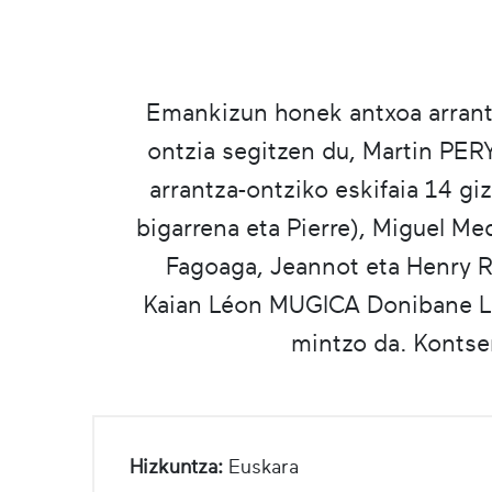
Emankizun honek antxoa arrantz
ontzia segitzen du, Martin PERY
arrantza-ontziko eskifaia 14 g
bigarrena eta Pierre), Miguel M
Fagoaga, Jeannot eta Henry R
Kaian Léon MUGICA Donibane Lo
mintzo da. Kontser
Hizkuntza:
Euskara