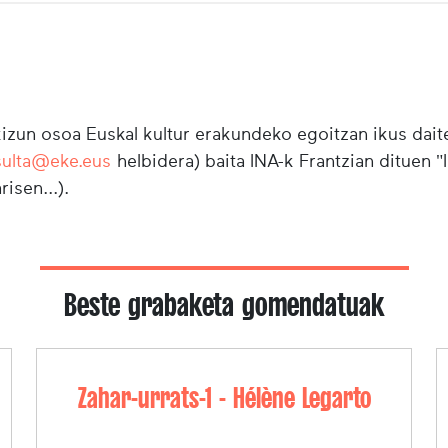
zun osoa Euskal kultur erakundeko egoitzan ikus daite
sulta@eke.eus
helbidera) baita INA-k Frantzian dituen 
risen...).
Beste grabaketa gomendatuak
Zahar-urrats-1 - Hélène Legarto