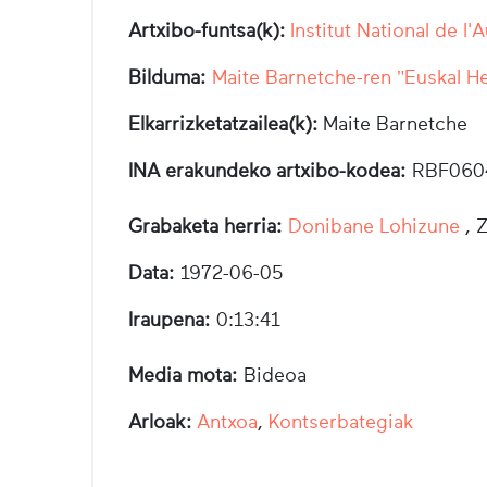
Artxibo-funtsa(k):
Institut National de l'
Bilduma:
Maite Barnetche-ren "Euskal He
Elkarrizketatzailea(k):
Maite Barnetche
INA erakundeko artxibo-kodea:
RBF060
Grabaketa herria:
Donibane Lohizune
, 
Data:
1972-06-05
Iraupena:
0:13:41
Media mota:
Bideoa
Arloak:
Antxoa
,
Kontserbategiak