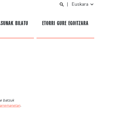
|
Euskara
ASUNAK BILATU
ETORRI GURE EGOITZARA
te batzuk
harremanetan
.