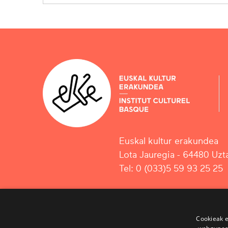
Euskal kultur erakundea
Lota Jauregia - 64480 Uzta
Tel: 0 (033)5 59 93 25 25
Cookieak e