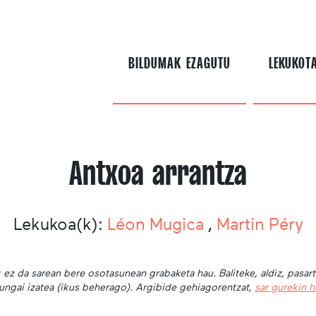
BILDUMAK EZAGUTU
LEKUKOT
Antxoa arrantza
Lekukoa(k):
Léon Mugica
,
Martin Péry
 ez da sarean bere osotasunean grabaketa hau. Baliteke, aldiz, pasar
ungai izatea (ikus beherago). Argibide gehiagorentzat,
sar gurekin 