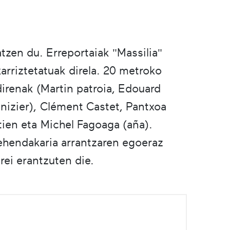
zen du. Erreportaiak "Massilia"
arriztetatuak direla. 20 metroko
irenak (Martin patroia, Edouard
nizier), Clément Castet, Pantxoa
ien eta Michel Fagoaga (aña).
hendakaria arrantzaren egoeraz
rei erantzuten die.