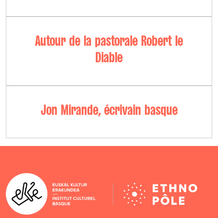
Autour de la pastorale Robert le
Diable
Jon Mirande, écrivain basque