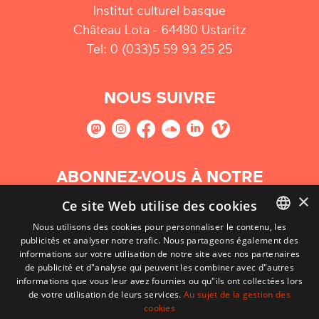
Institut culturel basque
Château Lota - 64480 Ustaritz
Tel: 0 (033)5 59 93 25 25
NOUS SUIVRE
ABONNEZ-VOUS À NOTRE
NEWSLETTER
×
Ce site Web utilise des cookies
Nous utilisons des cookies pour personnaliser le contenu, les
S'abonner
publicités et analyser notre trafic. Nous partageons également des
BASQUE
informations sur votre utilisation de notre site avec nos partenaires
FRENCH
de publicité et d"analyse qui peuvent les combiner avec d"autres
informations que vous leur avez fournies ou qu"ils ont collectées lors
SPANISH
de votre utilisation de leurs services.
Au sujet de la gestion des
cookies
ENGLISH