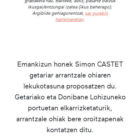
grabaketa hau. Baliteke, aldiz, pasarte batzuk
ikusgai/entzungai izatea (ikus beherago).
Argibide gehiagorentzat,
sar gurekin
harremanetan
.
Emankizun honek Simon CASTET
getariar arrantzale ohiaren
lekukotasuna proposatzen du.
Getariako eta Donibane Lohizuneko
portuetan elkarrizketaturik,
arrantzale ohiak bere oroitzapenak
kontatzen ditu.