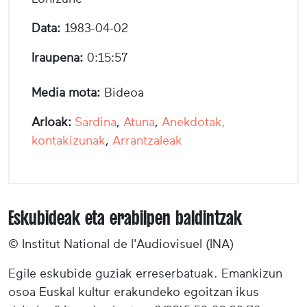
Data:
1983-04-02
Iraupena:
0:15:57
Media mota:
Bideoa
Arloak:
Sardina
,
Atuna
,
Anekdotak,
kontakizunak
,
Arrantzaleak
Eskubideak eta erabilpen baldintzak
© Institut National de l'Audiovisuel (INA)
Egile eskubide guziak erreserbatuak. Emankizun
osoa Euskal kultur erakundeko egoitzan ikus