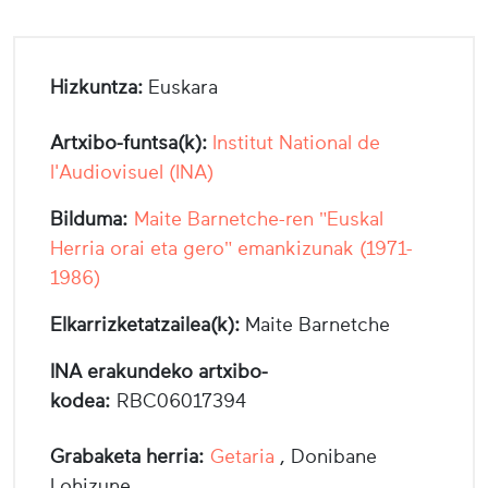
Hizkuntza:
Euskara
Artxibo-funtsa(k):
Institut National de
l'Audiovisuel (INA)
Bilduma:
Maite Barnetche-ren "Euskal
Herria orai eta gero" emankizunak (1971-
1986)
Elkarrizketatzailea(k):
Maite Barnetche
INA erakundeko artxibo-
kodea:
RBC06017394
Grabaketa herria:
Getaria
, Donibane
Lohizune