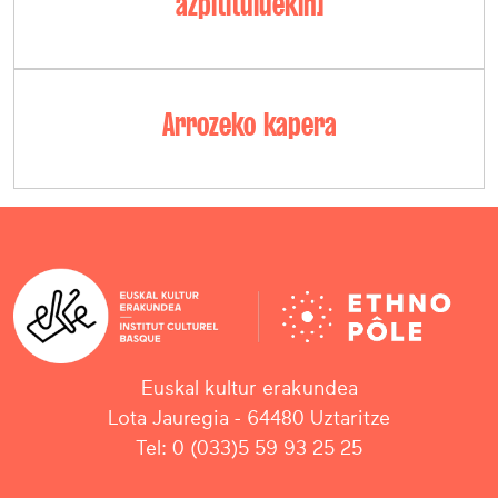
azpitituluekin]
Arrozeko kapera
Euskal kultur erakundea
Lota Jauregia - 64480 Uztaritze
Tel: 0 (033)5 59 93 25 25