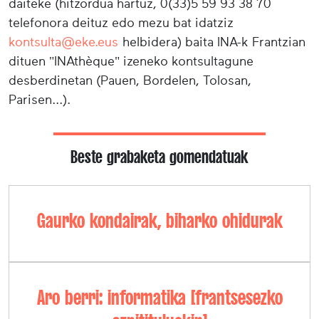
daiteke (hitzordua hartuz, 0(33)5 59 93 38 70
telefonora deituz edo mezu bat idatziz
kontsulta@eke.eus
helbidera) baita INA-k Frantzian
dituen "INAthèque" izeneko kontsultagune
desberdinetan (Pauen, Bordelen, Tolosan,
Parisen...).
Beste grabaketa gomendatuak
Gaurko kondairak, biharko ohidurak
Aro berri: informatika [frantsesezko