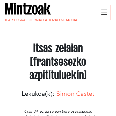
IPAR EUSKAL HERRIKO AHOZKO MEMORIA
Itsas zelaian
[frantsesezko
azpitituluekin]
Lekukoa(k):
Simon Castet
Oraindik ez da sarean bere osotasunean