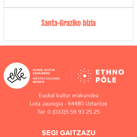
Santa-Graziko bizia
Euskal kultur erakundea
Lota Jauregia - 64480 Uztaritze
Tel: 0 (033)5 59 93 25 25
SEGI GAITZAZU