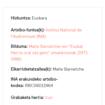
Hizkuntza:
Euskara
Artxibo-funtsa(k):
Institut National de
l'Audiovisuel (INA)
Bilduma:
Maite Barnetche-ren "Euskal
Herria orai eta gero" emankizunak (1971-
1986)
Elkarrizketatzailea(k):
Maite Barnetche
INA erakundeko artxibo-
kodea:
RBC06011964
Grabaketa herria:
Iruri