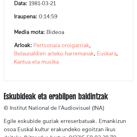
Data:
1981-03-21
Iraupena:
0:14:59
Media mota:
Bideoa
Arloak:
Pertsonaia oroigarriak
,
Belaunaldien arteko harremanak
,
Euskara
,
Kantua eta musika
Eskubideak eta erabilpen baldintzak
© Institut National de l'Audiovisuel (INA)
Egile eskubide guziak erreserbatuak. Emankizun
osoa Euskal kultur erakundeko egoitzan ikus