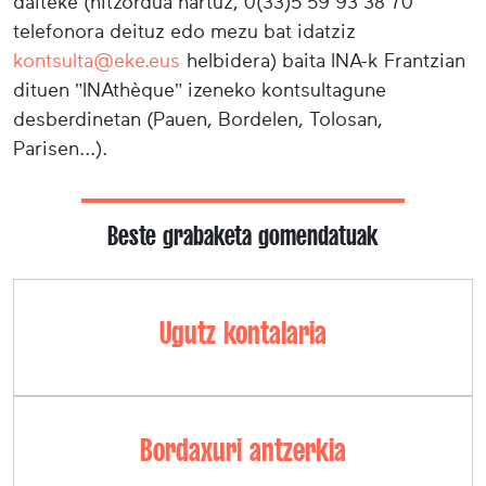
daiteke (hitzordua hartuz, 0(33)5 59 93 38 70
telefonora deituz edo mezu bat idatziz
kontsulta@eke.eus
helbidera) baita INA-k Frantzian
dituen "INAthèque" izeneko kontsultagune
desberdinetan (Pauen, Bordelen, Tolosan,
Parisen...).
Beste grabaketa gomendatuak
Ugutz kontalaria
Bordaxuri antzerkia