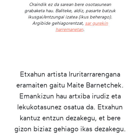
Oraindik ez da sarean bere osotasunean
grabaketa hau. Baliteke, aldiz, pasarte batzuk
ikusgai/entzungai izatea (ikus beherago).
Argibide gehiagorentzat,
sar gurekin
harremanetan
.
Etxahun artista Iruritarrarengana
eramaiten gaitu Maite Barnetchek.
Emankizun hau artxiba irudiz eta
lekukotasunez osatua da. Etxahun
kantuz entzun dezakegu, et bere
gizon biziaz gehiago ikas dezakegu.