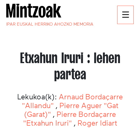
IPAR EUSKAL HERRIKO AHOZKO MEMORIA
Etxahun Iruri : lehen
partea
Lekukoa(k):
Arnaud Bordaçarre
"Allandu"
,
Pierre Aguer "Gat
(Garat)"
,
Pierre Bordaçarre
"Etxahun Iruri"
,
Roger Idiart