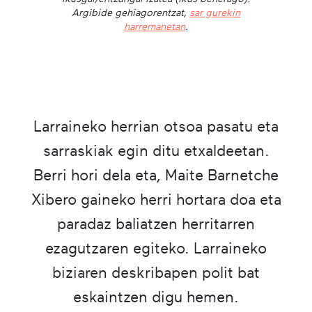
Argibide gehiagorentzat,
sar gurekin
harremanetan
.
Larraineko herrian otsoa pasatu eta
sarraskiak egin ditu etxaldeetan.
Berri hori dela eta, Maite Barnetche
Xibero gaineko herri hortara doa eta
paradaz baliatzen herritarren
ezagutzaren egiteko. Larraineko
biziaren deskribapen polit bat
eskaintzen digu hemen.