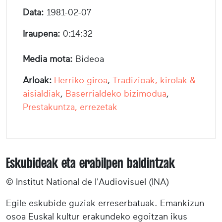
Data:
1981-02-07
Iraupena:
0:14:32
Media mota:
Bideoa
Arloak:
Herriko giroa
,
Tradizioak, kirolak &
aisialdiak
,
Baserrialdeko bizimodua
,
Prestakuntza, errezetak
Eskubideak eta erabilpen baldintzak
© Institut National de l'Audiovisuel (INA)
Egile eskubide guziak erreserbatuak. Emankizun
osoa Euskal kultur erakundeko egoitzan ikus