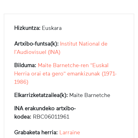
Hizkuntza:
Euskara
Artxibo-funtsa(k):
Institut National de
l'Audiovisuel (INA)
Bilduma:
Maite Barnetche-ren "Euskal
Herria orai eta gero" emankizunak (1971-
1986)
Elkarrizketatzailea(k):
Maite Barnetche
INA erakundeko artxibo-
kodea:
RBC06011961
Grabaketa herria:
Larraine