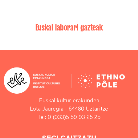
Euskal laborari gazteak
Euskal kultur erakundea
Lota Jauregia - 64480 Uztaritze
Tel: 0 (033)5 59 93 25 25