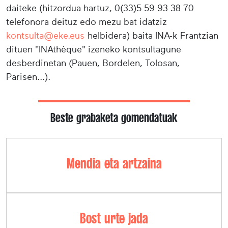
daiteke (hitzordua hartuz, 0(33)5 59 93 38 70
telefonora deituz edo mezu bat idatziz
kontsulta@eke.eus
helbidera) baita INA-k Frantzian
dituen "INAthèque" izeneko kontsultagune
desberdinetan (Pauen, Bordelen, Tolosan,
Parisen...).
Beste grabaketa gomendatuak
Mendia eta artzaina
Bost urte jada