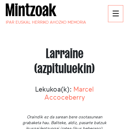
IPAR EUSKAL HERRIKO AHOZKO MEMORIA
Larraine
(azpituluekin)
Lekukoa(k):
Marcel
Accoceberry
Oraindik ez da sarean bere osotasunean
grabaketa hau. Baliteke, aldiz, pasarte batzuk
ikusgai/entzungai izatea (ikus beherago).