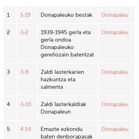
1
1-19
Donapaleuko bestak
Donapaleu
2
3-2
1939-1945 gerla eta
Donapaleu
gerla ondoa
Donapaleuko
gereñozain batentzat
3
3-9
Zaldi lasterkarien
Donapaleu
hazkuntza eta
salmenta
4
3-10
Zaldi lasterkaldiak
Donapaleu
Donapaleun
5
4-14
Emazte ezkondu
Donapaleu
baten denborapasak