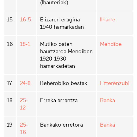
(Ihauteriak)
15
16-5
Elizaren eragina
Ilharre
1940 hamarkadan
16
18-1
Mutiko baten
Mendibe
haurtzaroa Mendiben
1920-1930
hamarkadetan
17
24-8
Beherobiko bestak
Ezterenzubi
18
25-
Erreka arrantza
Banka
12
19
25-
Bankako erretora
Banka
16