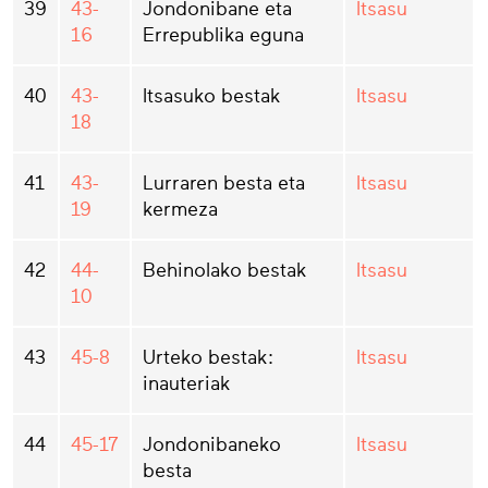
39
43-
Jondonibane eta
Itsasu
16
Errepublika eguna
40
43-
Itsasuko bestak
Itsasu
18
41
43-
Lurraren besta eta
Itsasu
19
kermeza
42
44-
Behinolako bestak
Itsasu
10
43
45-8
Urteko bestak:
Itsasu
inauteriak
44
45-17
Jondonibaneko
Itsasu
besta