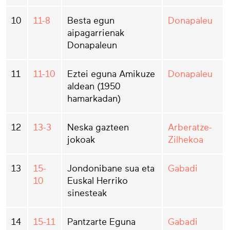
10
11-8
Besta egun
Donapaleu
aipagarrienak
Donapaleun
11
11-10
Eztei eguna Amikuze
Donapaleu
aldean (1950
hamarkadan)
12
13-3
Neska gazteen
Arberatze-
jokoak
Zilhekoa
13
15-
Jondonibane sua eta
Gabadi
10
Euskal Herriko
sinesteak
14
15-11
Pantzarte Eguna
Gabadi