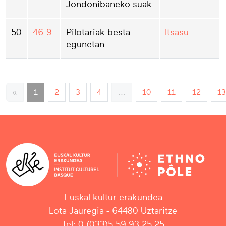
Jondonibaneko suak
50
46-9
Pilotariak besta
Itsasu
egunetan
«
1
2
3
4
...
10
11
12
13
Euskal kultur erakundea
Lota Jauregia - 64480 Uztaritze
Tel: 0 (033)5 59 93 25 25