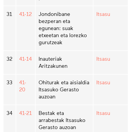
31
41-12
Jondonibane
Itsasu
bezperan eta
egunean: suak
etxeetan eta lorezko
gurutzeak
32
41-14
Inauteriak
Itsasu
Aritzakunen
33
41-
Ohiturak eta aisialdia
Itsasu
20
Itsasuko Gerasto
auzoan
34
41-21
Bestak eta
Itsasu
arrabestak Itsasuko
Gerasto auzoan