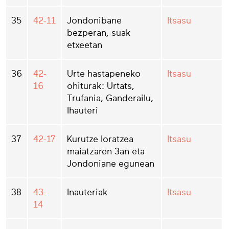
35
42-11
Jondonibane
Itsasu
bezperan, suak
etxeetan
36
42-
Urte hastapeneko
Itsasu
16
ohiturak: Urtats,
Trufania, Ganderailu,
Ihauteri
37
42-17
Kurutze loratzea
Itsasu
maiatzaren 3an eta
Jondoniane egunean
38
43-
Inauteriak
Itsasu
14