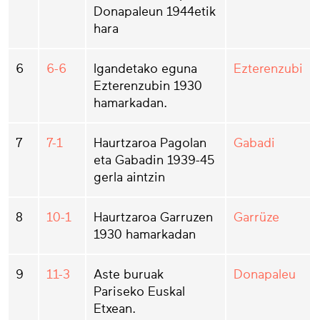
Donapaleun 1944etik
hara
6
6-6
Igandetako eguna
Ezterenzubi
Ezterenzubin 1930
hamarkadan.
7
7-1
Haurtzaroa Pagolan
Gabadi
eta Gabadin 1939-45
gerla aintzin
8
10-1
Haurtzaroa Garruzen
Garrüze
1930 hamarkadan
9
11-3
Aste buruak
Donapaleu
Pariseko Euskal
Etxean.