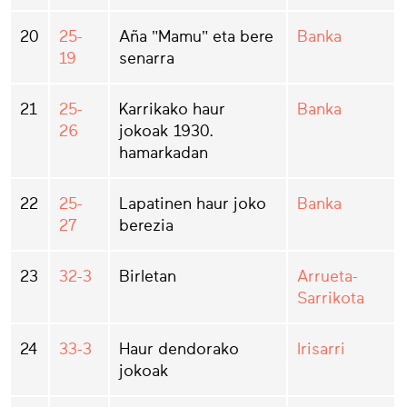
20
25-
Aña "Mamu" eta bere
Banka
19
senarra
21
25-
Karrikako haur
Banka
26
jokoak 1930.
hamarkadan
22
25-
Lapatinen haur joko
Banka
27
berezia
23
32-3
Birletan
Arrueta-
Sarrikota
24
33-3
Haur dendorako
Irisarri
jokoak