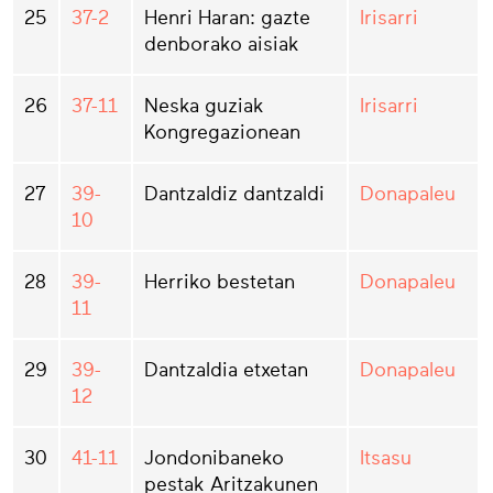
25
37-2
Henri Haran: gazte
Irisarri
denborako aisiak
26
37-11
Neska guziak
Irisarri
Kongregazionean
27
39-
Dantzaldiz dantzaldi
Donapaleu
10
28
39-
Herriko bestetan
Donapaleu
11
29
39-
Dantzaldia etxetan
Donapaleu
12
30
41-11
Jondonibaneko
Itsasu
pestak Aritzakunen