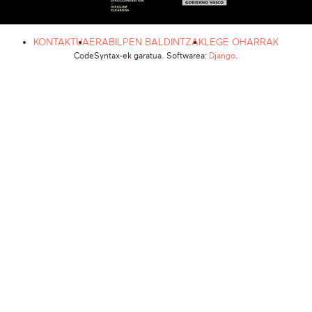
KONTAKTUA
ERABILPEN BALDINTZAK
LEGE OHARRAK
CodeSyntax-ek garatua. Softwarea:
Django
.