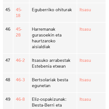
45
45-
Eguberriko ohiturak
Itsasu
18
46
45-
Harremanak
Itsasu
28
gurasoekin eta
haurtzaroko
aisialdiak
47
46-2
Itsasuko arrabestak
Itsasu
Estebenia etxean
48
46-3
Bertsolariak besta
Itsasu
egunetan
49
46-8
Eliz-ospakizunak:
Itsasu
Besta-Berri eta