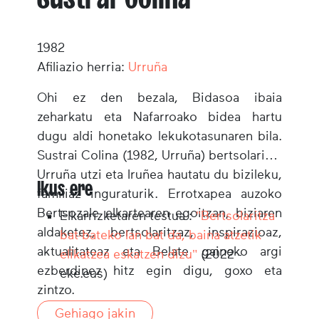
1982
Afiliazio herria:
Urruña
Ohi ez den bezala, Bidasoa ibaia
zeharkatu eta Nafarroako bidea hartu
dugu aldi honetako lekukotasunaren bila.
Sustrai Colina (1982, Urruña) bertsolariak,
Urruña utzi eta Iruñea hautatu du bizileku,
Ikus ere
familiaz inguraturik. Errotxapea auzoko
Bertsozale elkartearen egoitzan, biziaren
Elkarrizketaren testua :
"Bertsolaritza
aldaketez, bertsolaritzaz, inspirazioaz,
bat-bateko lan bat da, baina atzetik
aktualitateaz eta Belate gaineko argi
elikatzea eskatzen dizu"
(2022 -
ezberdinez hitz egin digu, goxo eta
eke.eus)
zintzo.
Gehiago jakin