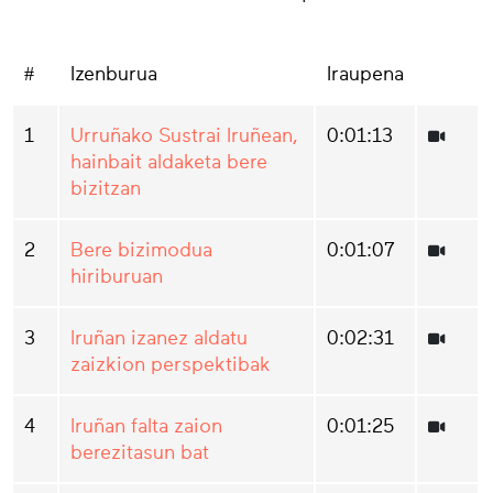
#
Izenburua
Iraupena
1
Urruñako Sustrai Iruñean,
0:01:13
hainbait aldaketa bere
bizitzan
2
Bere bizimodua
0:01:07
hiriburuan
3
Iruñan izanez aldatu
0:02:31
zaizkion perspektibak
4
Iruñan falta zaion
0:01:25
berezitasun bat