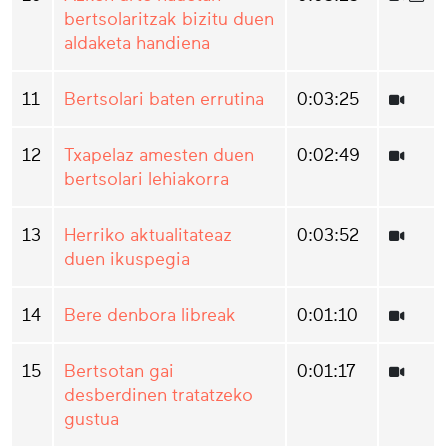
bertsolaritzak bizitu duen
aldaketa handiena
11
Bertsolari baten errutina
0:03:25
12
Txapelaz amesten duen
0:02:49
bertsolari lehiakorra
13
Herriko aktualitateaz
0:03:52
duen ikuspegia
14
Bere denbora libreak
0:01:10
15
Bertsotan gai
0:01:17
desberdinen tratatzeko
gustua