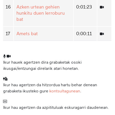
16
Azken urtean gehien
0:01:23
hunkitu duen lerroburu
bat
17
Amets bat
0:00:11
Ikur hauek agertzen dira grabaketak osoki
ikusgai/entzungai direlarik atari honetan.
Ikur hau agertzen da hitzordua hartu behar denean
grabaketa ikusteko gure
kontsultagunean
.
Ikur hau agertzen da azpitituluak eskuragarri daudenean.