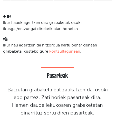
Ikur hauek agertzen dira grabaketak osoki
ikusgai/entzungai direlarik atari honetan.
Ikur hau agertzen da hitzordua hartu behar denean
grabaketa ikusteko gure
kontsultagunean
.
Pasarteak
Batzutan grabaketa bat zatikatzen da, osoki
edo partez. Zati horiek pasarteak dira.
Hemen daude lekukoaren grabaketetan
oinarrituz sortu diren pasarteak.