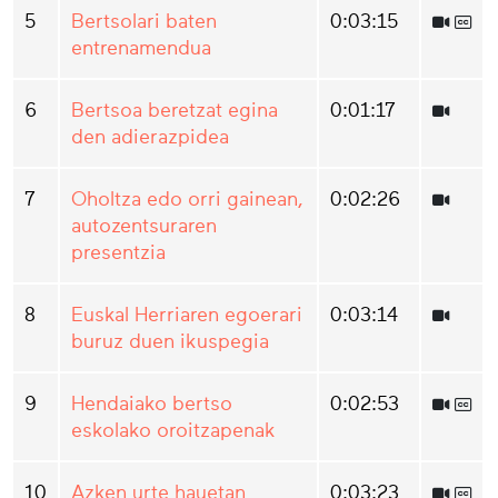
5
Bertsolari baten
0:03:15
entrenamendua
6
Bertsoa beretzat egina
0:01:17
den adierazpidea
7
Oholtza edo orri gainean,
0:02:26
autozentsuraren
presentzia
8
Euskal Herriaren egoerari
0:03:14
buruz duen ikuspegia
9
Hendaiako bertso
0:02:53
eskolako oroitzapenak
10
Azken urte hauetan
0:03:23