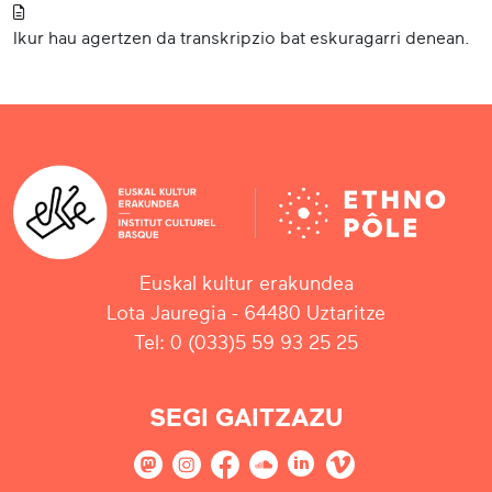
Ikur hau agertzen da transkripzio bat eskuragarri denean.
Euskal kultur erakundea
Lota Jauregia - 64480 Uztaritze
Tel: 0 (033)5 59 93 25 25
SEGI GAITZAZU