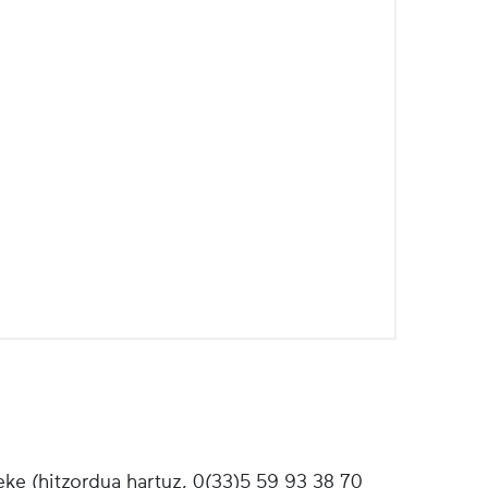
ke (hitzordua hartuz, 0(33)5 59 93 38 70