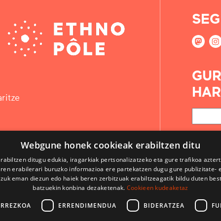
SEG
GUR
HAR
ritze
Webgune honek cookieak erabiltzen ditu
rabiltzen ditugu edukia, iragarkiak pertsonalizatzeko eta gure trafikoa azter
en erabilerari buruzko informazioa ere partekatzen dugu gure publizitate- et
 zuk eman diezun edo haiek beren zerbitzuak erabiltzeagatik bildu duten bes
batzuekin konbina dezaketenak.
Cookieen kudeaketaz
ARREZKOA
ERRENDIMENDUA
BIDERATZEA
FU