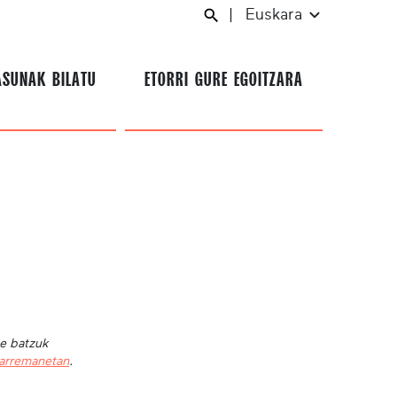
|
Euskara
ASUNAK BILATU
ETORRI GURE EGOITZARA
te batzuk
harremanetan
.