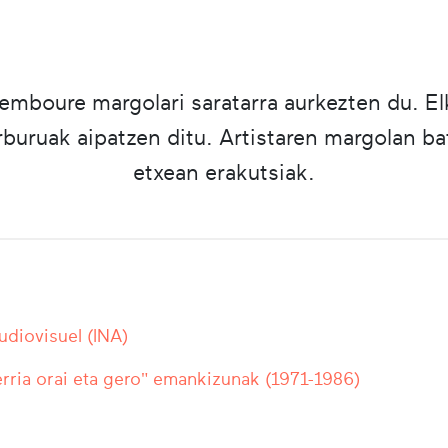
boure margolari saratarra aurkezten du. Elka
rburuak aipatzen ditu. Artistaren margolan ba
etxean erakutsiak.
Audiovisuel (INA)
rria orai eta gero" emankizunak (1971-1986)