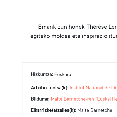
Emankizun honek Thérèse Lerem
egiteko moldea eta inspirazio itu
Hizkuntza:
Euskara
Artxibo-funtsa(k):
Institut National de l'
Bilduma:
Maite Barnetche-ren "Euskal He
Elkarrizketatzailea(k):
Maite Barnetche