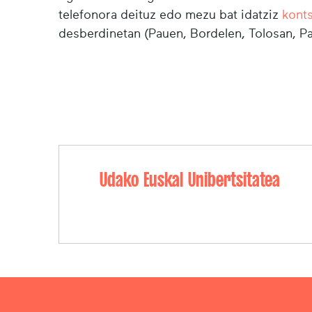
telefonora deituz edo mezu bat idatziz
kont
desberdinetan (Pauen, Bordelen, Tolosan, Pa
Udako Euskal Unibertsitatea