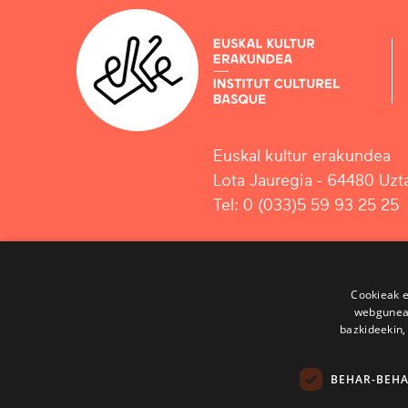
Euskal kultur erakundea
Lota Jauregia - 64480 Uzta
Tel: 0 (033)5 59 93 25 25
Cookieak e
webgunear
bazkideekin,
BEHAR-BEH