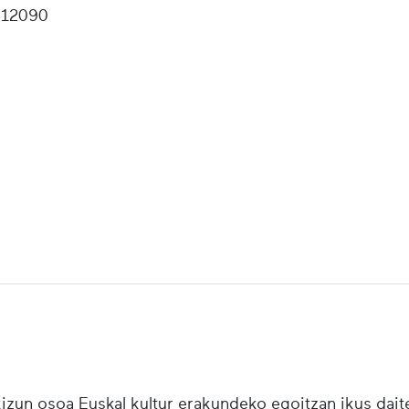
12090
zun osoa Euskal kultur erakundeko egoitzan ikus daite