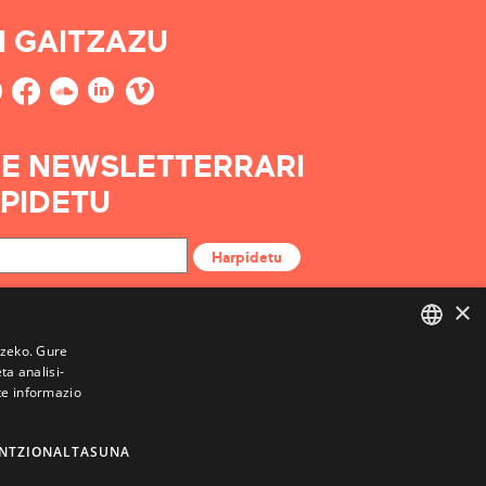
I GAITZAZU
E NEWSLETTERRARI
PIDETU
Harpidetu
×
tzeko. Gure
a analisi-
BASQUE
te informazio
FRENCH
SPANISH
NTZIONALTASUNA
ENGLISH