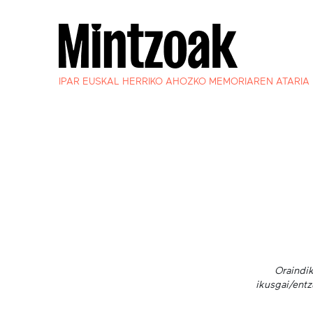
IPAR EUSKAL HERRIKO AHOZKO MEMORIAREN ATARIA
Oraindik
ikusgai/entz