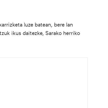
rrizketa luze batean, bere lan
tzuk ikus daitezke, Sarako herriko