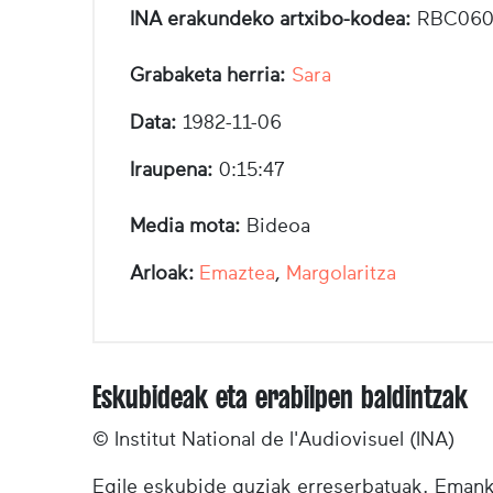
INA erakundeko artxibo-kodea:
RBC060
Grabaketa herria:
Sara
Data:
1982-11-06
Iraupena:
0:15:47
Media mota:
Bideoa
Arloak:
Emaztea
,
Margolaritza
Eskubideak eta erabilpen baldintzak
© Institut National de l'Audiovisuel (INA)
Egile eskubide guziak erreserbatuak. Emanki