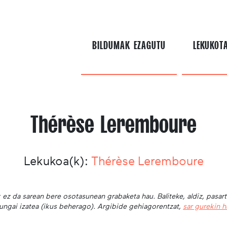
BILDUMAK EZAGUTU
LEKUKOT
Thérèse Leremboure
Lekukoa(k):
Thérèse Leremboure
 ez da sarean bere osotasunean grabaketa hau. Baliteke, aldiz, pasar
ungai izatea (ikus beherago). Argibide gehiagorentzat,
sar gurekin 