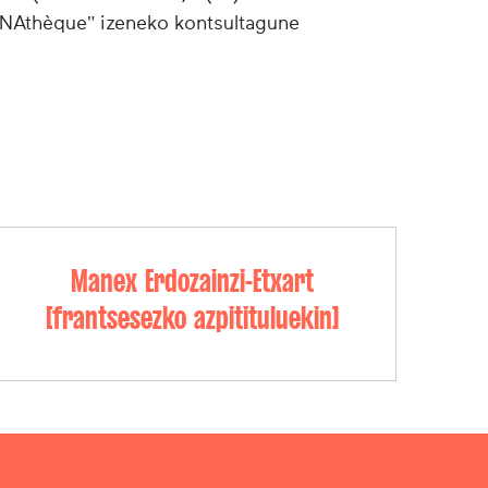
"INAthèque" izeneko kontsultagune
Manex Erdozainzi-Etxart
[frantsesezko azpitituluekin]