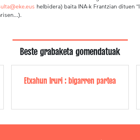
sulta@eke.eus
helbidera) baita INA-k Frantzian dituen 
risen...).
Beste grabaketa gomendatuak
Etxahun Iruri : bigarren partea