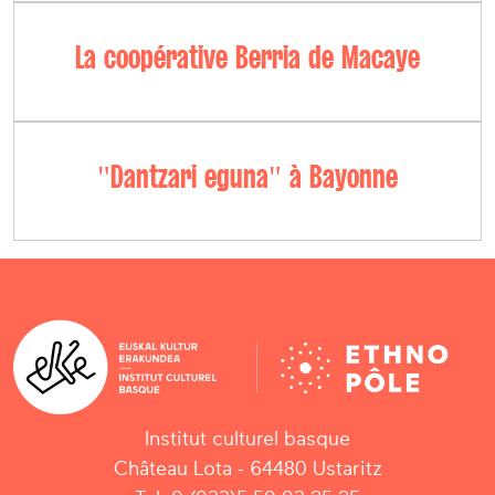
La coopérative Berria de Macaye
"Dantzari eguna" à Bayonne
Institut culturel basque
Château Lota - 64480 Ustaritz