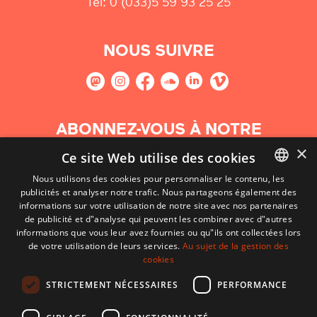
Tel: 0 (033)5 59 93 25 25
NOUS SUIVRE
ABONNEZ-VOUS À NOTRE
NEWSLETTER
×
Ce site Web utilise des cookies
Nous utilisons des cookies pour personnaliser le contenu, les
S'abonner
publicités et analyser notre trafic. Nous partageons également des
BASQUE
informations sur votre utilisation de notre site avec nos partenaires
FRENCH
de publicité et d"analyse qui peuvent les combiner avec d"autres
informations que vous leur avez fournies ou qu"ils ont collectées lors
SPANISH
de votre utilisation de leurs services.
Au sujet de la gestion des
cookies
ENGLISH
STRICTEMENT NÉCESSAIRES
PERFORMANCE