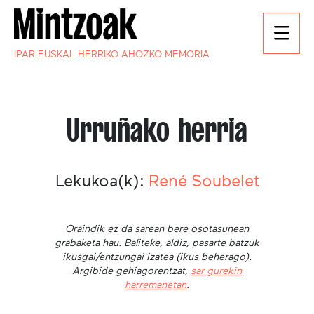
IPAR EUSKAL HERRIKO AHOZKO MEMORIA
Urruñako herria
Lekukoa(k):
René Soubelet
Oraindik ez da sarean bere osotasunean
grabaketa hau. Baliteke, aldiz, pasarte batzuk
ikusgai/entzungai izatea (ikus beherago).
Argibide gehiagorentzat,
sar gurekin
harremanetan
.