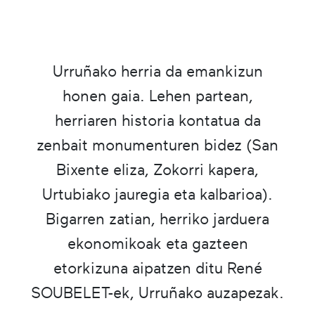
Urruñako herria da emankizun
honen gaia. Lehen partean,
herriaren historia kontatua da
zenbait monumenturen bidez (San
Bixente eliza, Zokorri kapera,
Urtubiako jauregia eta kalbarioa).
Bigarren zatian, herriko jarduera
ekonomikoak eta gazteen
etorkizuna aipatzen ditu René
SOUBELET-ek, Urruñako auzapezak.