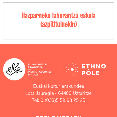
Hazparneko laborantza eskola
(azpitituluekin)
Euskal kultur erakundea
Lota Jauregia - 64480 Uztaritze
Tel: 0 (033)5 59 93 25 25