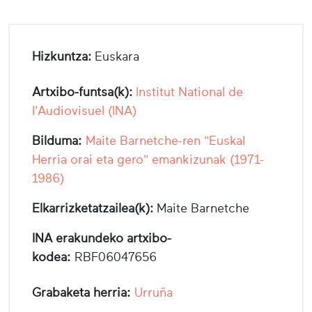
Hizkuntza:
Euskara
Artxibo-funtsa(k):
Institut National de
l'Audiovisuel (INA)
Bilduma:
Maite Barnetche-ren "Euskal
Herria orai eta gero" emankizunak (1971-
1986)
Elkarrizketatzailea(k):
Maite Barnetche
INA erakundeko artxibo-
kodea:
RBF06047656
Grabaketa herria:
Urruña