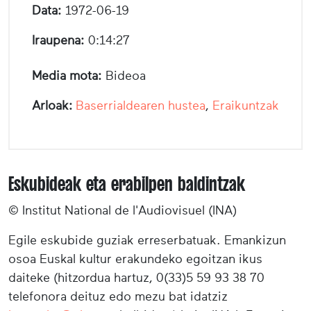
Data:
1972-06-19
Iraupena:
0:14:27
Media mota:
Bideoa
Arloak:
Baserrialdearen hustea
,
Eraikuntzak
Eskubideak eta erabilpen baldintzak
© Institut National de l'Audiovisuel (INA)
Egile eskubide guziak erreserbatuak. Emankizun
osoa Euskal kultur erakundeko egoitzan ikus
daiteke (hitzordua hartuz, 0(33)5 59 93 38 70
telefonora deituz edo mezu bat idatziz