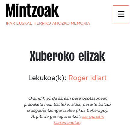
IPAR EUSKAL HERRIKO AHOZKO MEMORIA
Xuberoko elizak
Lekukoa(k):
Roger Idiart
Oraindik ez da sarean bere osotasunean
grabaketa hau. Baliteke, aldiz, pasarte batzuk
ikusgai/entzungai izatea (ikus beherago).
Argibide gehiagorentzat,
sar gurekin
harremanetan
.