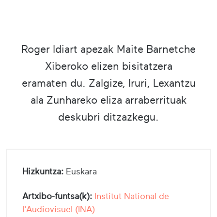
Roger Idiart apezak Maite Barnetche
Xiberoko elizen bisitatzera
eramaten du. Zalgize, Iruri, Lexantzu
ala Zunhareko eliza arraberrituak
deskubri ditzazkegu.
Hizkuntza:
Euskara
Artxibo-funtsa(k):
Institut National de
l'Audiovisuel (INA)