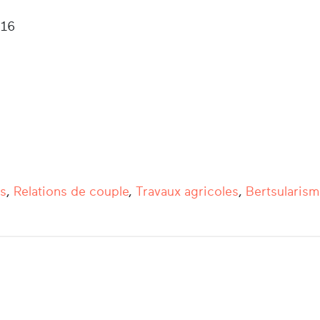
16
es
,
Relations de couple
,
Travaux agricoles
,
Bertsularis