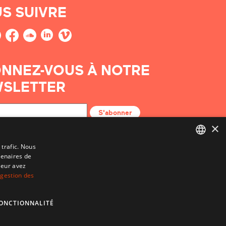
S SUIVRE
NNEZ-VOUS À NOTRE
SLETTER
S'abonner
×
 trafic. Nous
tenaires de
BASQUE
leur avez
FRENCH
 gestion des
SPANISH
ONCTIONNALITÉ
ENGLISH