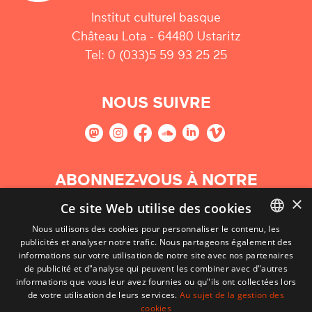
Institut culturel basque
Château Lota - 64480 Ustaritz
Tel: 0 (033)5 59 93 25 25
NOUS SUIVRE
ABONNEZ-VOUS À NOTRE
NEWSLETTER
×
Ce site Web utilise des cookies
Nous utilisons des cookies pour personnaliser le contenu, les
S'abonner
publicités et analyser notre trafic. Nous partageons également des
BASQUE
informations sur votre utilisation de notre site avec nos partenaires
FRENCH
de publicité et d"analyse qui peuvent les combiner avec d"autres
informations que vous leur avez fournies ou qu"ils ont collectées lors
SPANISH
de votre utilisation de leurs services.
Au sujet de la gestion des
cookies