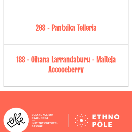
208 - Pantxika Telleria
188 - Oihana Larrandaburu - Maiteja
Accoceberry