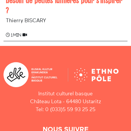
besoin de petites lumières pour s'inspirer
?
Thierry BISCARY
1 min
Institut culturel basque
Château Lota - 64480 Ustaritz
Tel: 0 (033)5 59 93 25 25
NOUS SUIVRE