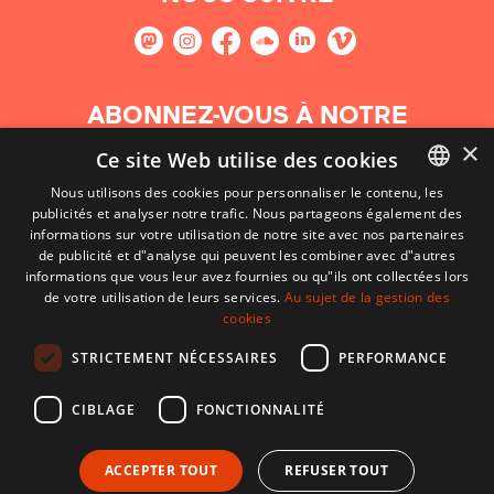
ABONNEZ-VOUS À NOTRE
NEWSLETTER
×
Ce site Web utilise des cookies
Nous utilisons des cookies pour personnaliser le contenu, les
S'abonner
publicités et analyser notre trafic. Nous partageons également des
BASQUE
informations sur votre utilisation de notre site avec nos partenaires
FRENCH
de publicité et d"analyse qui peuvent les combiner avec d"autres
informations que vous leur avez fournies ou qu"ils ont collectées lors
SPANISH
de votre utilisation de leurs services.
Au sujet de la gestion des
cookies
ENGLISH
STRICTEMENT NÉCESSAIRES
PERFORMANCE
CIBLAGE
FONCTIONNALITÉ
ACCEPTER TOUT
REFUSER TOUT